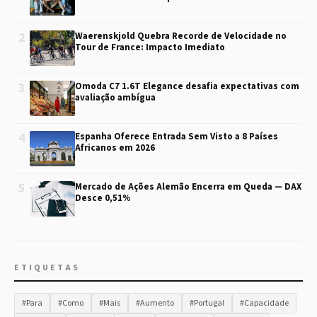
2
Waerenskjold Quebra Recorde de Velocidade no
Tour de France: Impacto Imediato
3
Omoda C7 1.6T Elegance desafia expectativas com
avaliação ambígua
4
Espanha Oferece Entrada Sem Visto a 8 Países
Africanos em 2026
5
Mercado de Ações Alemão Encerra em Queda — DAX
Desce 0,51%
ETIQUETAS
#Para
#Como
#Mais
#Aumento
#Portugal
#Capacidade