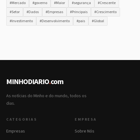
#Mercado
#governo
#Maior
#segurança
#Crescente
#Setor
#Dados
#Empresas
#Principais
#Crescimento
#Investimento
#Desenvolvimento
#pais
#Global
MINHODIARIO
.
com
As notícias do Minho e do mundo, todos os
dias.
CATEGORIAS
EMPRESA
Empresas
Sobre Nós