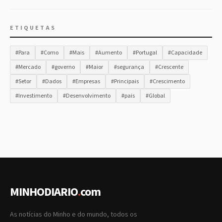
ETIQUETAS
#Para
#Como
#Mais
#Aumento
#Portugal
#Capacidade
#Mercado
#governo
#Maior
#segurança
#Crescente
#Setor
#Dados
#Empresas
#Principais
#Crescimento
#Investimento
#Desenvolvimento
#pais
#Global
MINHODIARIO
.
com
As notícias do Minho e do mundo, todos os