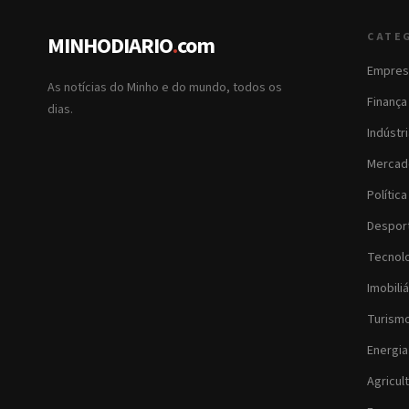
CATE
MINHODIARIO
.
com
Empres
As notícias do Minho e do mundo, todos os
Finança
dias.
Indústr
Mercad
Política
Despor
Tecnol
Imobiliá
Turism
Energia
Agricul