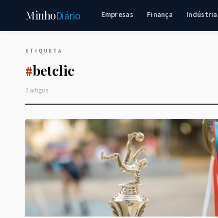
Minho
Diário
Empresas
Finança
Indústria
ETIQUETA
betclic
#
3 artigos