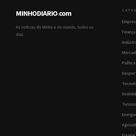
CATE
MINHODIARIO
.
com
Empres
As notícias do Minho e do mundo, todos os
Finança
dias.
Indústr
Mercad
Política
Despor
Tecnol
Imobiliá
Turism
Energia
Agricul
Europa