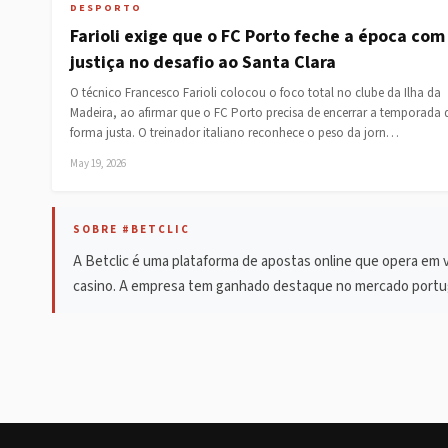
DESPORTO
Farioli exige que o FC Porto feche a época com
justiça no desafio ao Santa Clara
O técnico Francesco Farioli colocou o foco total no clube da Ilha da
Madeira, ao afirmar que o FC Porto precisa de encerrar a temporada 
forma justa. O treinador italiano reconhece o peso da jorn…
May 19, 2026
SOBRE #BETCLIC
A Betclic é uma plataforma de apostas online que opera em 
casino. A empresa tem ganhado destaque no mercado portugu