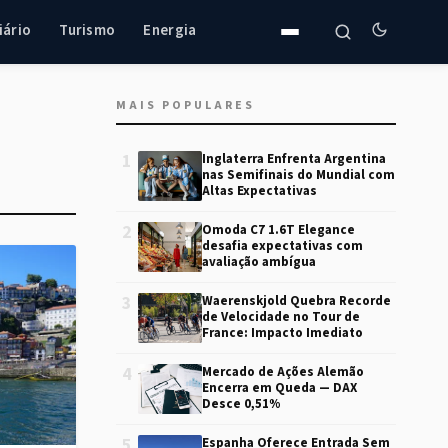
iário
Turismo
Energia
MAIS POPULARES
1
Inglaterra Enfrenta Argentina
nas Semifinais do Mundial com
Altas Expectativas
2
Omoda C7 1.6T Elegance
desafia expectativas com
avaliação ambígua
3
Waerenskjold Quebra Recorde
de Velocidade no Tour de
France: Impacto Imediato
4
Mercado de Ações Alemão
Encerra em Queda — DAX
Desce 0,51%
5
Espanha Oferece Entrada Sem