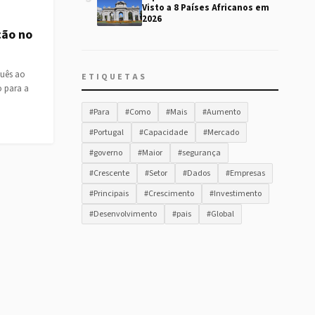
Visto a 8 Países Africanos em
2026
ção no
guês ao
ETIQUETAS
o para a
#Para
#Como
#Mais
#Aumento
#Portugal
#Capacidade
#Mercado
#governo
#Maior
#segurança
#Crescente
#Setor
#Dados
#Empresas
#Principais
#Crescimento
#Investimento
#Desenvolvimento
#pais
#Global