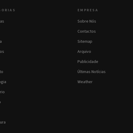
GORIAS
EMPRESA
as
Sobre Nós
Contactos
ia
Sitemap
os
Arquivo
Publicidade
to
Últimas Notícias
ogia
Weather
rio
o
tura