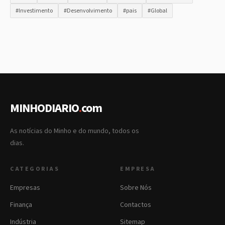
#Investimento
#Desenvolvimento
#pais
#Global
MINHODIARIO
.
com
As notícias do Minho e do mundo, todos os
dias.
CATEGORIAS
EMPRESA
Empresas
Sobre Nós
Finança
Contactos
Indústria
Sitemap