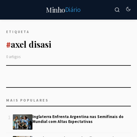
Diário
Minho
ETIQUETA
axel disasi
#
0 artigos
MAIS POPULARES
1
Inglaterra Enfrenta Argentina nas Semifinais do
Mundial com Altas Expectativas