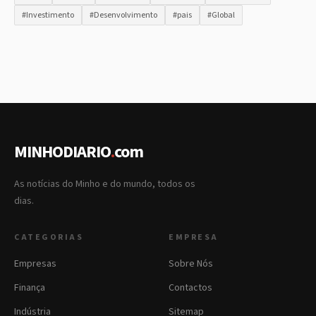
#Investimento
#Desenvolvimento
#pais
#Global
MINHODIARIO
.
com
As notícias do Minho e do mundo, todos os
dias.
CATEGORIAS
EMPRESA
Empresas
Sobre Nós
Finança
Contactos
Indústria
Sitemap