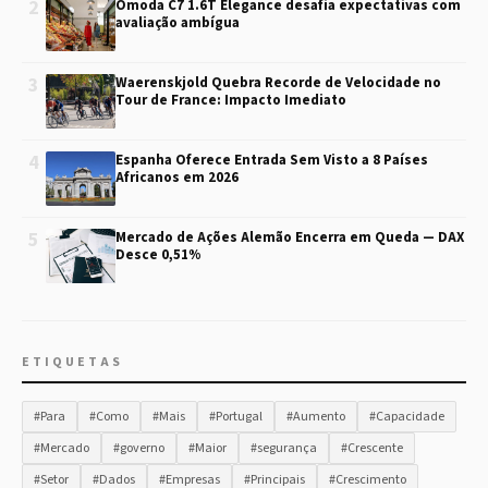
2
Omoda C7 1.6T Elegance desafia expectativas com
avaliação ambígua
3
Waerenskjold Quebra Recorde de Velocidade no
Tour de France: Impacto Imediato
4
Espanha Oferece Entrada Sem Visto a 8 Países
Africanos em 2026
5
Mercado de Ações Alemão Encerra em Queda — DAX
Desce 0,51%
ETIQUETAS
#Para
#Como
#Mais
#Portugal
#Aumento
#Capacidade
#Mercado
#governo
#Maior
#segurança
#Crescente
#Setor
#Dados
#Empresas
#Principais
#Crescimento