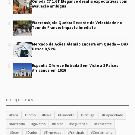
2
Omoda C7 1.6T Elegance desafia expectativas com
avaliação ambígua
3
Waerenskjold Quebra Recorde de Velocidade no
Tour de France: Impacto Imediato
4
Mercado de Ações Alemão Encerra em Queda — DAX
Desce 0,51%
5
Espanha Oferece Entrada Sem Visto a 8 Países
Africanos em 2026
ETIQUETAS
#Para
#Como
#Mais
#Aumento
#Portugal
#Capacidade
#Mercado
#governo
#Maior
#segurança
#Crescente
#Setor
#Dados
#Empresas
#Principais
#Crescimento