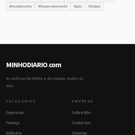
#Investimento
#Desenvolvimento
#pais
#Global
MINHODIARIO
.
com
As notícias do Minho e do mundo, todos os
dias.
CATEGORIAS
EMPRESA
Empresas
Sobre Nós
Finança
Contactos
Indústria
Sitemap