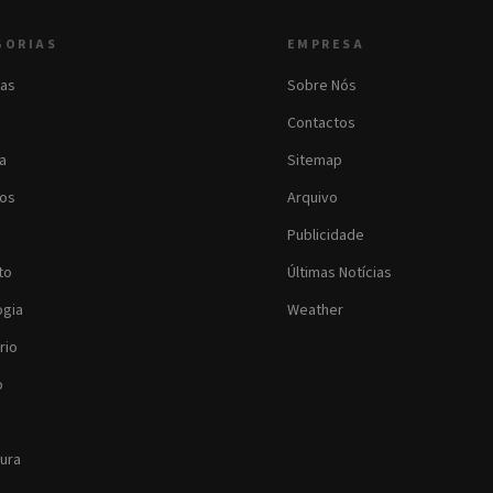
GORIAS
EMPRESA
as
Sobre Nós
Contactos
ia
Sitemap
os
Arquivo
Publicidade
to
Últimas Notícias
ogia
Weather
rio
o
tura