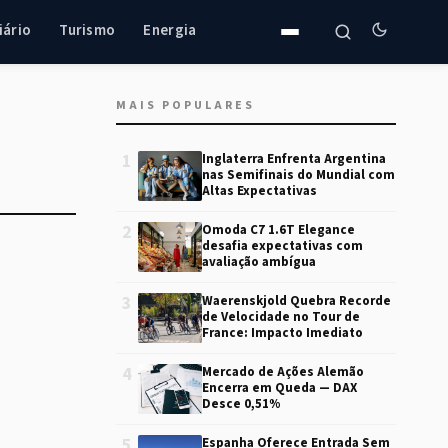
iário
Turismo
Energia
MAIS POPULARES
1
Inglaterra Enfrenta Argentina
nas Semifinais do Mundial com
Altas Expectativas
2
Omoda C7 1.6T Elegance
desafia expectativas com
avaliação ambígua
3
Waerenskjold Quebra Recorde
de Velocidade no Tour de
France: Impacto Imediato
4
Mercado de Ações Alemão
Encerra em Queda — DAX
Desce 0,51%
5
Espanha Oferece Entrada Sem