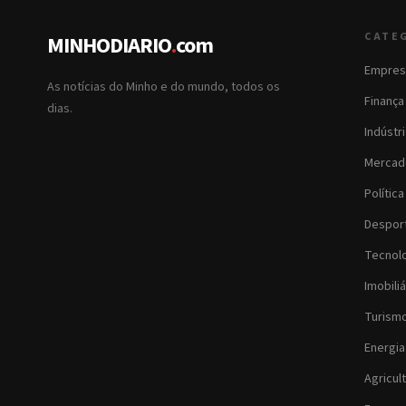
CATE
MINHODIARIO
.
com
Empres
As notícias do Minho e do mundo, todos os
Finança
dias.
Indústr
Mercad
Política
Despor
Tecnol
Imobiliá
Turism
Energia
Agricul