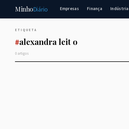
Minho
Diário
Empresas
Finança
Indústria
ETIQUETA
alexandra leit o
#
0 artigos