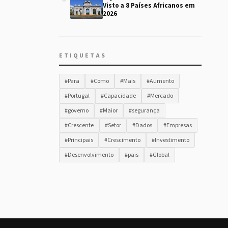
Visto a 8 Países Africanos em
2026
ETIQUETAS
#Para
#Como
#Mais
#Aumento
#Portugal
#Capacidade
#Mercado
#governo
#Maior
#segurança
#Crescente
#Setor
#Dados
#Empresas
#Principais
#Crescimento
#Investimento
#Desenvolvimento
#pais
#Global