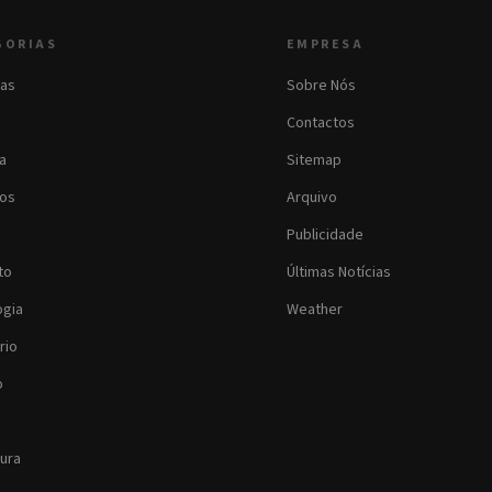
GORIAS
EMPRESA
as
Sobre Nós
Contactos
ia
Sitemap
os
Arquivo
Publicidade
to
Últimas Notícias
ogia
Weather
rio
o
tura