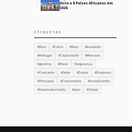
Visto a 8 Países Africanos em
2026
ETIQUETAS
#Para
#Como
#Mais
#Aumento
#Portugal
#Capacidade
#Mercado
#governo
#Maior
#segurança
#Crescente
#Setor
#Dados
#Empresas
#Principais
#Crescimento
#Investimento
#Desenvolvimento
#pais
#Global