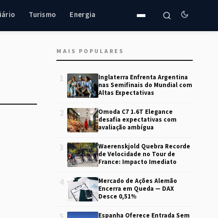
iário
Turismo
Energia
MAIS POPULARES
1
Inglaterra Enfrenta Argentina
nas Semifinais do Mundial com
Altas Expectativas
2
Omoda C7 1.6T Elegance
desafia expectativas com
avaliação ambígua
3
Waerenskjold Quebra Recorde
de Velocidade no Tour de
France: Impacto Imediato
4
Mercado de Ações Alemão
Encerra em Queda — DAX
Desce 0,51%
5
Espanha Oferece Entrada Sem