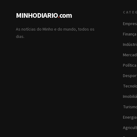
CATE
MINHODIARIO
.
com
Empres
As notícias do Minho e do mundo, todos os
Finança
dias.
Indústr
Mercad
Política
Despor
Tecnol
Imobiliá
Turism
Energia
Agricul