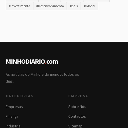
#Investimento
#Desenvolvimento
#pais
#Global
MINHODIARIO
.
com
As notícias do Minho e do mundo, todos os
dias.
CATEGORIAS
EMPRESA
Empresas
Sobre Nós
Finança
Contactos
Indústria
Sitemap