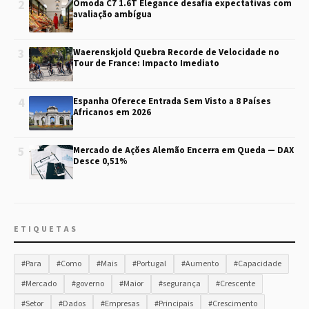
2
Omoda C7 1.6T Elegance desafia expectativas com
avaliação ambígua
3
Waerenskjold Quebra Recorde de Velocidade no
Tour de France: Impacto Imediato
4
Espanha Oferece Entrada Sem Visto a 8 Países
Africanos em 2026
5
Mercado de Ações Alemão Encerra em Queda — DAX
Desce 0,51%
ETIQUETAS
#Para
#Como
#Mais
#Portugal
#Aumento
#Capacidade
#Mercado
#governo
#Maior
#segurança
#Crescente
#Setor
#Dados
#Empresas
#Principais
#Crescimento