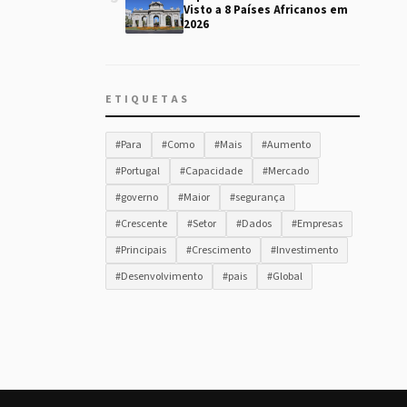
Visto a 8 Países Africanos em
2026
ETIQUETAS
#Para
#Como
#Mais
#Aumento
#Portugal
#Capacidade
#Mercado
#governo
#Maior
#segurança
#Crescente
#Setor
#Dados
#Empresas
#Principais
#Crescimento
#Investimento
#Desenvolvimento
#pais
#Global