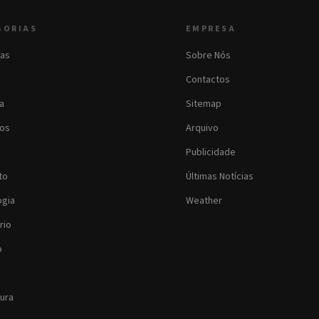
GORIAS
EMPRESA
as
Sobre Nós
Contactos
ia
Sitemap
os
Arquivo
Publicidade
to
Últimas Notícias
ogia
Weather
rio
o
tura