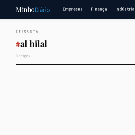
Minho
Diário
Empresas
Finança
Indústria
ETIQUETA
al hilal
#
0 artigos