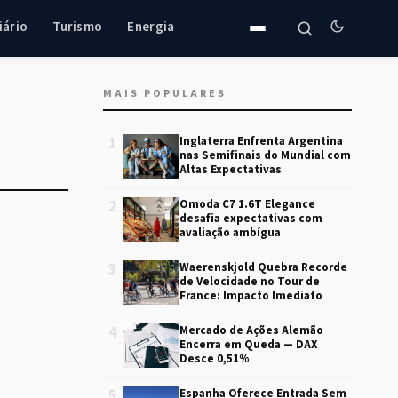
iário
Turismo
Energia
MAIS POPULARES
1
Inglaterra Enfrenta Argentina
nas Semifinais do Mundial com
Altas Expectativas
2
Omoda C7 1.6T Elegance
desafia expectativas com
avaliação ambígua
3
Waerenskjold Quebra Recorde
de Velocidade no Tour de
France: Impacto Imediato
4
Mercado de Ações Alemão
Encerra em Queda — DAX
Desce 0,51%
5
Espanha Oferece Entrada Sem