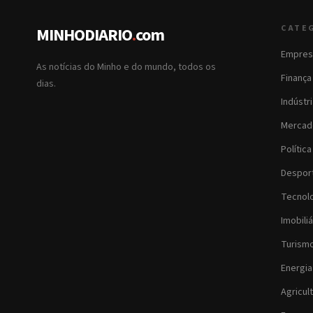
CATE
MINHODIARIO
.
com
Empres
As notícias do Minho e do mundo, todos os
Finança
dias.
Indústr
Mercad
Política
Despor
Tecnol
Imobiliá
Turism
Energia
Agricul