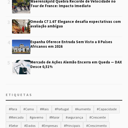
2
Waerenskjold Quebra Recorde de Velocidade no
Tour de France: Impacto Imediato
3
Omoda C7 1.6T Elegance desafia expectativas com
avaliação ambígua
4
Espanha Oferece Entrada Sem Visto a 8 Países
Africanos em 2026
5
Mercado de Ações Alemão Encerra em Queda — DAX
Desce 0,51%
ETIQUETAS
#Para
#Como
#Mais
#Portugal
#Aumento
#Capacidade
#Mercado
#governo
#Maior
#segurança
#Crescente
#Setor
#Dados
#Empresas
#Principais
#Crescimento