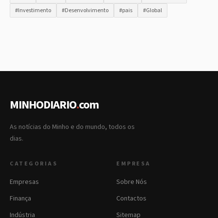
#Investimento
#Desenvolvimento
#pais
#Global
MINHODIARIO
.
com
As notícias do Minho e do mundo, todos os
dias.
CATEGORIAS
EMPRESA
Empresas
Sobre Nós
Finança
Contactos
Indústria
Sitemap