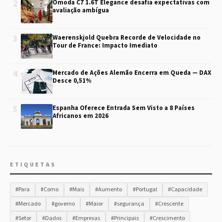
2
Omoda C7 1.6T Elegance desafia expectativas com
avaliação ambígua
3
Waerenskjold Quebra Recorde de Velocidade no
Tour de France: Impacto Imediato
4
Mercado de Ações Alemão Encerra em Queda — DAX
Desce 0,51%
5
Espanha Oferece Entrada Sem Visto a 8 Países
Africanos em 2026
ETIQUETAS
#Para
#Como
#Mais
#Aumento
#Portugal
#Capacidade
#Mercado
#governo
#Maior
#segurança
#Crescente
#Setor
#Dados
#Empresas
#Principais
#Crescimento