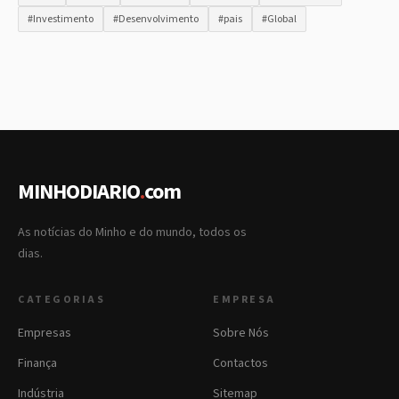
#Investimento
#Desenvolvimento
#pais
#Global
MINHODIARIO
.
com
As notícias do Minho e do mundo, todos os
dias.
CATEGORIAS
EMPRESA
Empresas
Sobre Nós
Finança
Contactos
Indústria
Sitemap