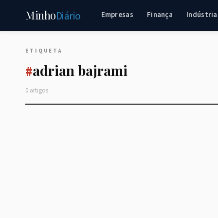
Minho
Diário
Empresas
Finança
Indústria
ETIQUETA
adrian bajrami
#
0 artigos