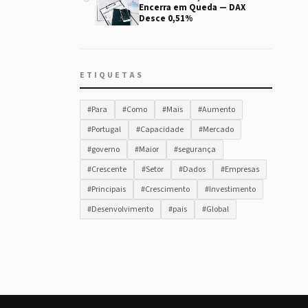
Encerra em Queda — DAX
Desce 0,51%
ETIQUETAS
#Para
#Como
#Mais
#Aumento
#Portugal
#Capacidade
#Mercado
#governo
#Maior
#segurança
#Crescente
#Setor
#Dados
#Empresas
#Principais
#Crescimento
#Investimento
#Desenvolvimento
#pais
#Global