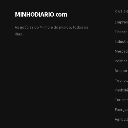
CATE
MINHODIARIO
.
com
Empres
As notícias do Minho e do mundo, todos os
Finança
dias.
Indústr
Mercad
Política
Despor
Tecnol
Imobiliá
Turism
Energia
Agricul