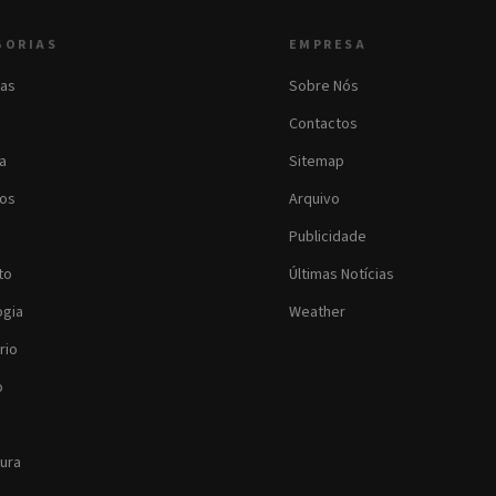
GORIAS
EMPRESA
as
Sobre Nós
Contactos
ia
Sitemap
os
Arquivo
Publicidade
to
Últimas Notícias
ogia
Weather
rio
o
tura