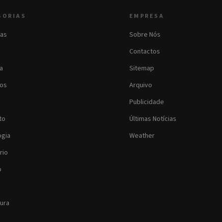
GORIAS
EMPRESA
as
Sobre Nós
Contactos
ia
Sitemap
os
Arquivo
Publicidade
to
Últimas Notícias
ogia
Weather
rio
o
tura