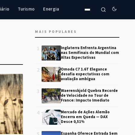
iário
Turismo
Energia
MAIS POPULARES
1
Inglaterra Enfrenta Argentina
nas Semifinais do Mundial com
Altas Expectativas
2
Omoda C7 1.6T Elegance
desafia expectativas com
avaliação ambígua
3
Waerenskjold Quebra Recorde
de Velocidade no Tour de
France: Impacto Imediato
4
Mercado de Ações Alemão
Encerra em Queda — DAX
Desce 0,51%
5
Espanha Oferece Entrada Sem