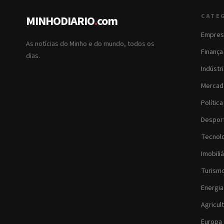
CATE
MINHODIARIO
.
com
Empres
As notícias do Minho e do mundo, todos os
Finança
dias.
Indústr
Mercad
Política
Despor
Tecnol
Imobiliá
Turism
Energia
Agricul
Europa