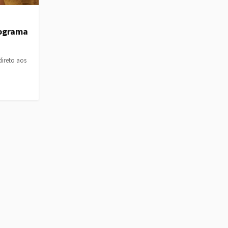
rograma
direto aos