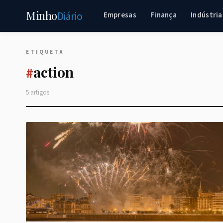
Minho
Diário
Empresas
Finança
Indústria
ETIQUETA
action
#
5 artigos