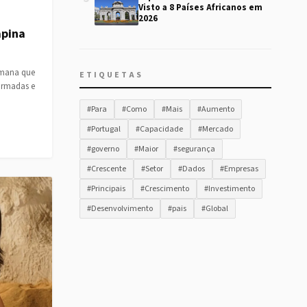
Visto a 8 Países Africanos em
2026
apina
semana que
ETIQUETAS
armadas e
#Para
#Como
#Mais
#Aumento
#Portugal
#Capacidade
#Mercado
#governo
#Maior
#segurança
#Crescente
#Setor
#Dados
#Empresas
#Principais
#Crescimento
#Investimento
#Desenvolvimento
#pais
#Global