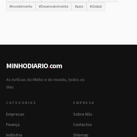
#Investimento
#Desenvolvimento
#pais
#Global
MINHODIARIO
.
com
As notícias do Minho e do mundo, todos os
dias.
CATEGORIAS
EMPRESA
Empresas
Sobre Nós
Finança
Contactos
Indústria
Sitemap