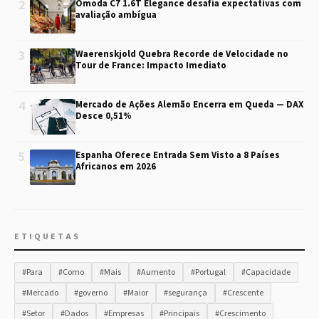
2
Omoda C7 1.6T Elegance desafia expectativas com
avaliação ambígua
3
Waerenskjold Quebra Recorde de Velocidade no
Tour de France: Impacto Imediato
4
Mercado de Ações Alemão Encerra em Queda — DAX
Desce 0,51%
5
Espanha Oferece Entrada Sem Visto a 8 Países
Africanos em 2026
ETIQUETAS
#Para
#Como
#Mais
#Aumento
#Portugal
#Capacidade
#Mercado
#governo
#Maior
#segurança
#Crescente
#Setor
#Dados
#Empresas
#Principais
#Crescimento