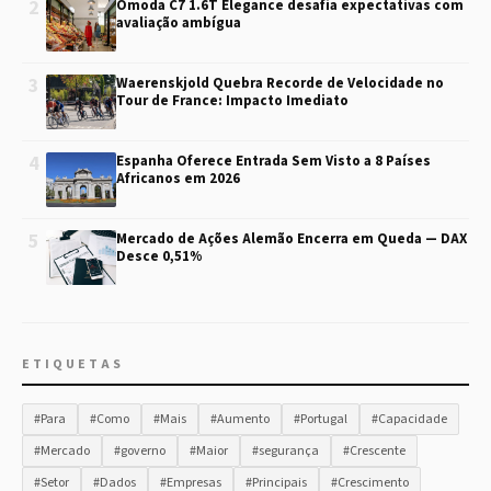
2
Omoda C7 1.6T Elegance desafia expectativas com
avaliação ambígua
3
Waerenskjold Quebra Recorde de Velocidade no
Tour de France: Impacto Imediato
4
Espanha Oferece Entrada Sem Visto a 8 Países
Africanos em 2026
5
Mercado de Ações Alemão Encerra em Queda — DAX
Desce 0,51%
ETIQUETAS
#Para
#Como
#Mais
#Aumento
#Portugal
#Capacidade
#Mercado
#governo
#Maior
#segurança
#Crescente
#Setor
#Dados
#Empresas
#Principais
#Crescimento