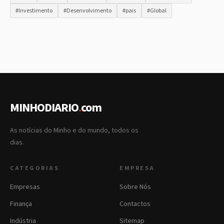
#Investimento
#Desenvolvimento
#pais
#Global
MINHODIARIO
.
com
As notícias do Minho e do mundo, todos os
dias.
CATEGORIAS
EMPRESA
Empresas
Sobre Nós
Finança
Contactos
Indústria
Sitemap