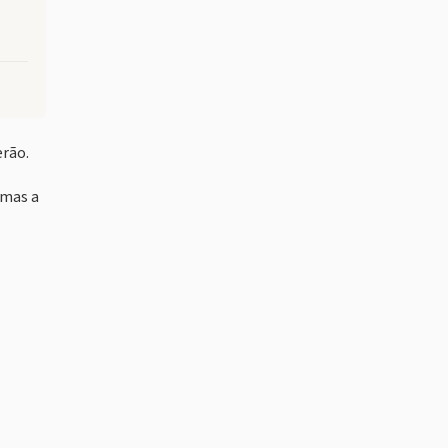
erão.
 mas a