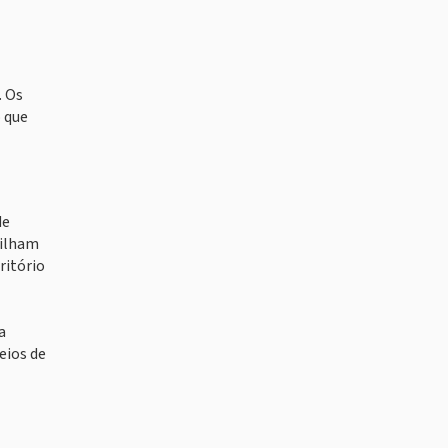
. Os
 que
de
tilham
ritório
a
eios de