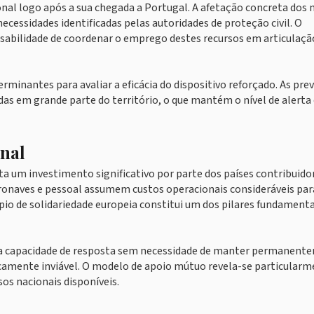
onal logo após a sua chegada a Portugal. A afetação concreta dos
necessidades identificadas pelas autoridades de proteção civil. O
sabilidade de coordenar o emprego destes recursos em articulaç
minantes para avaliar a eficácia do dispositivo reforçado. As pre
as em grande parte do território, o que mantém o nível de alerta
nal
 um investimento significativo por parte dos países contribuidor
onaves e pessoal assumem custos operacionais consideráveis par
io de solidariedade europeia constitui um dos pilares fundamenta
ar a capacidade de resposta sem necessidade de manter permanent
camente inviável. O modelo de apoio mútuo revela-se particular
os nacionais disponíveis.