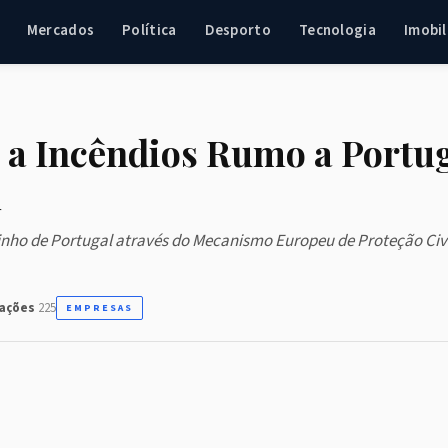
Mercados
Política
Desporto
Tecnologia
Imobil
 a Incêndios Rumo a Portu
u
nho de Portugal através do Mecanismo Europeu de Proteção Civi
zações
225
EMPRESAS