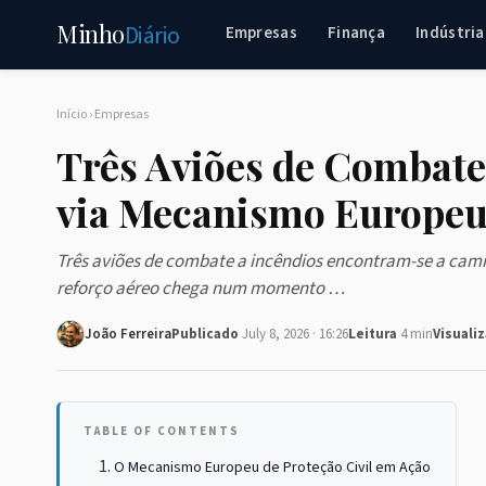
Minho
Diário
Empresas
Finança
Indústria
Início
›
Empresas
Três Aviões de Combate
via Mecanismo Europe
Três aviões de combate a incêndios encontram-se a cami
reforço aéreo chega num momento …
João Ferreira
Publicado
July 8, 2026 · 16:26
Leitura
4 min
Visuali
TABLE OF CONTENTS
O Mecanismo Europeu de Proteção Civil em Ação