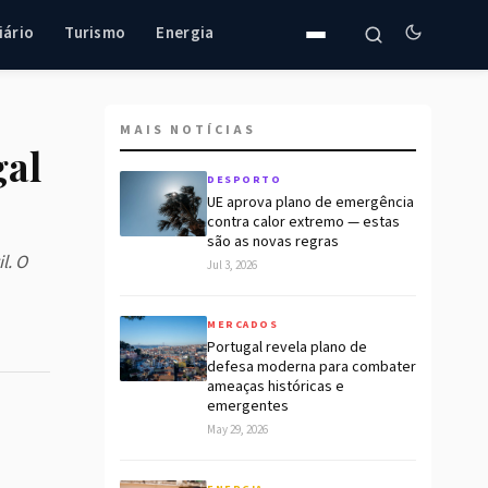
iário
Turismo
Energia
MAIS NOTÍCIAS
gal
DESPORTO
UE aprova plano de emergência
contra calor extremo — estas
são as novas regras
l. O
Jul 3, 2026
MERCADOS
Portugal revela plano de
defesa moderna para combater
ameaças históricas e
emergentes
May 29, 2026