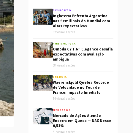
DESPORTO
Inglaterra Enfrenta Argentina
nas Semifinais do Mundial com
Altas Expectativas
62 visualizações
AGRICULTURA
Omoda C7 1.6T Elegance desafia
expectativas com avaliação
ambígua
58 visualizações
ENERGIA
Waerenskjold Quebra Recorde
de Velocidade no Tour de
France: Impacto Imediato
54 visualizações
MERCADOS
Mercado de Ações Alemão
Encerra em Queda — DAX Desce
0,51%
51 visualizações