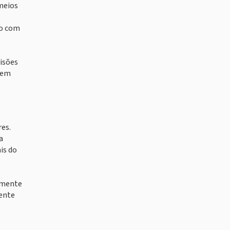
 meios
ão com
visões
 em
es.
a
is do
emente
mente