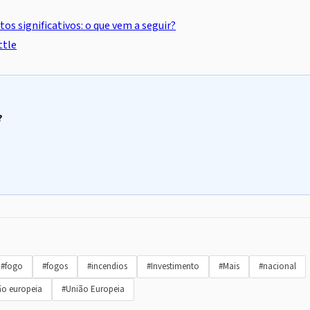
 significativos: o que vem a seguir?
ttle
?
#fogo
#fogos
#incendios
#Investimento
#Mais
#nacional
ão europeia
#União Europeia