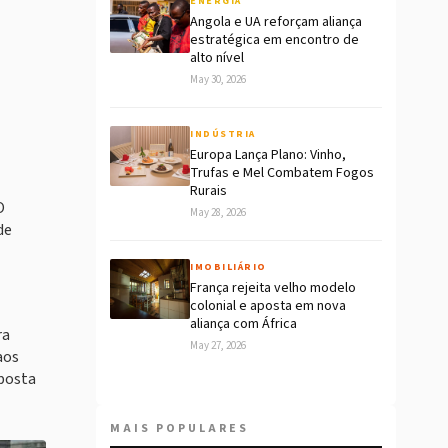
ENERGIA
Angola e UA reforçam aliança
estratégica em encontro de
alto nível
May 30, 2026
INDÚSTRIA
Europa Lança Plano: Vinho,
Trufas e Mel Combatem Fogos
Rurais
O
May 28, 2026
de
IMOBILIÁRIO
França rejeita velho modelo
colonial e aposta em nova
aliança com África
ra
May 27, 2026
aos
sposta
MAIS POPULARES