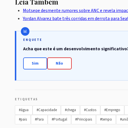
Leia Também
Motsepe desmente rumores sobre ANC e revela impactos
Yordan Alvarez bate três corridas em derrota para Sea
ENQUETE
Acha que este é um desenvolvimento significativo
Sim
Não
ETIQUETAS
#água
#Capacidade
#chega
#Custos
#Emprego
#pais
#Para
#Portugal
#Principais
#tempo
#uni