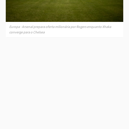
Europa · Arsenal prepara oferta milionária por Rogers enquanto Xhaka
converge para o Chelsea