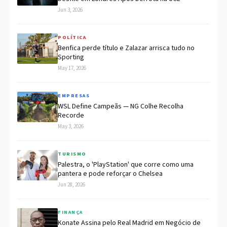
Jun 3, 2026
POLÍTICA
Benfica perde título e Zalazar arrisca tudo no
Sporting
May 17, 2026
EMPRESAS
WSL Define Campeãs — NG Colhe Recolha
Recorde
May 3, 2026
TURISMO
Palestra, o 'PlayStation' que corre como uma
pantera e pode reforçar o Chelsea
Jun 28, 2026
FINANÇA
Konate Assina pelo Real Madrid em Negócio de