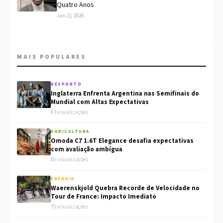
Quatro Anos
Jun 22, 2026
MAIS POPULARES
DESPORTO
Inglaterra Enfrenta Argentina nas Semifinais do
Mundial com Altas Expectativas
83 visualizações
AGRICULTURA
Omoda C7 1.6T Elegance desafia expectativas
com avaliação ambígua
80 visualizações
ENERGIA
Waerenskjold Quebra Recorde de Velocidade no
Tour de France: Impacto Imediato
79 visualizações