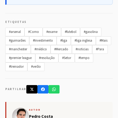
ETIQUETAS
#arsenal
#Como
#exame
#futebol
#gasolina
#guimarães
#Investimento
#liga
#liga inglesa
#Mais
#manchester
#médico
#Mercado
#noticias
#Para
#premier league
#resolução
#Setor
#tempo
#treinador
#verão
PARTILHAR
AUTOR
Pedro Costa