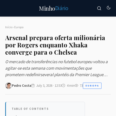
Diário
Minho
Início
›
Europa
Arsenal prepara oferta milionária
por Rogers enquanto Xhaka
converge para o Chelsea
O mercado de transferências no futebol europeu voltou a
agitar-se esta semana com movimentações que
prometem redefinirseveral plantéis da Premier League…
Pedro Costa
July 3, 2026 · 12:53
4 min
73
EUROPA
TABLE OF CONTENTS