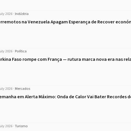
uly 2026
·
Indústria
erremotos na Venezuela Apagam Esperança de Recover econó
uly 2026
·
Política
rkina Faso rompe com França — rutura marca nova era nas rel
uly 2026
·
Mercados
emanha em Alerta Máximo: Onda de Calor Vai Bater Recordes 
uly 2026
·
Turismo