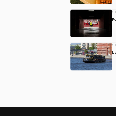
1 J
Po
1 J
Uc