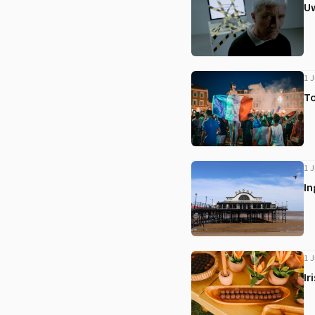
Uw
1 J
To
1 J
In
1 J
Ir