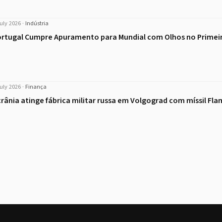
uly 2026
·
Indústria
rtugal Cumpre Apuramento para Mundial com Olhos no Primei
uly 2026
·
Finança
rânia atinge fábrica militar russa em Volgograd com míssil Fl