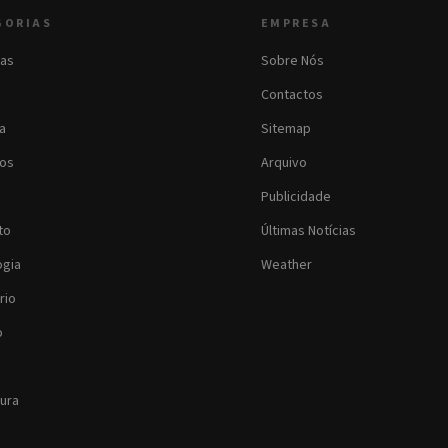
GORIAS
EMPRESA
as
Sobre Nós
Contactos
ia
Sitemap
os
Arquivo
Publicidade
to
Últimas Notícias
ogia
Weather
rio
o
tura