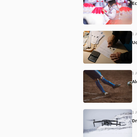
Ec
1 J
Uc
1 J
Al
1 J
Dr