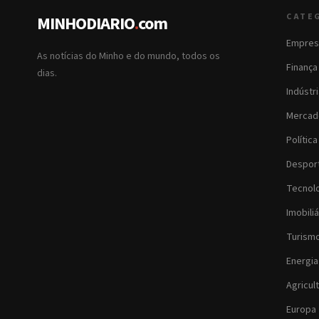
CATE
MINHODIARIO
.
com
Empres
As notícias do Minho e do mundo, todos os
Finança
dias.
Indústr
Mercad
Política
Despor
Tecnol
Imobiliá
Turism
Energia
Agricul
Europa