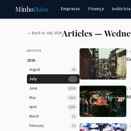
Minho
Diário
Empresas
Finança
Indústria
Articles — Wednes
← Back to July 2026
ARCHIVE
1 J
Ci
2026
August
33
July
197
June
1026
1 J
At
May
1102
April
1209
March
21
February
11
1 J