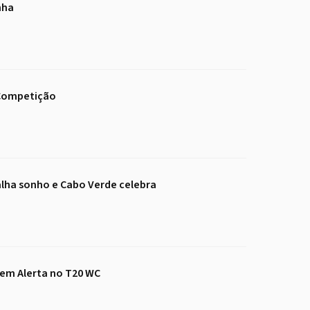
nha
 Competição
alha sonho e Cabo Verde celebra
s em Alerta no T20 WC