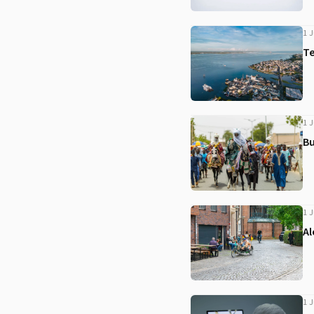
1 J
T
1 J
Bu
1 J
Al
1 J