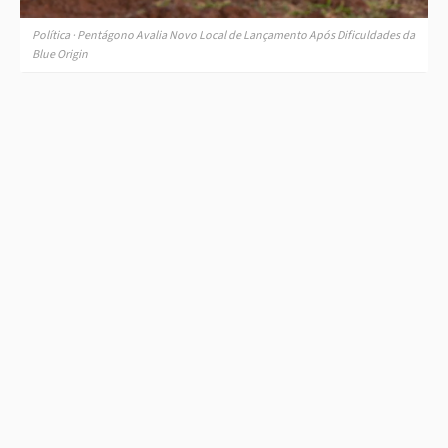
Política · Pentágono Avalia Novo Local de Lançamento Após Dificuldades da
Blue Origin