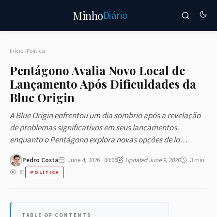
Diário
Minho
Início
›
Política
Pentágono Avalia Novo Local de
Lançamento Após Dificuldades da
Blue Origin
A Blue Origin enfrentou um dia sombrio após a revelação
de problemas significativos em seus lançamentos,
enquanto o Pentágono explora novas opções de lo…
Pedro Costa
June 4, 2026 · 00:06
Updated June 9, 2026
3 min
61
POLÍTICA
TABLE OF CONTENTS