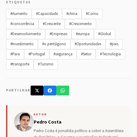
ETIQUETAS
#Aumento
#Capacidade
#china
#Como
#concorrência
#Crescente
#Crescimento
#Desenvolvimento
#Empresas
#europa
#Global
#Investimento
#o pentágono
#Oportunidades
#pais
#Para
#Portugal
#segurança
#Setor
#Tecnologia
#transporte
#Turismo
PARTILHAR
AUTOR
Pedro Costa
Pedro Costa é jornalista político a cobrir a Assembleia