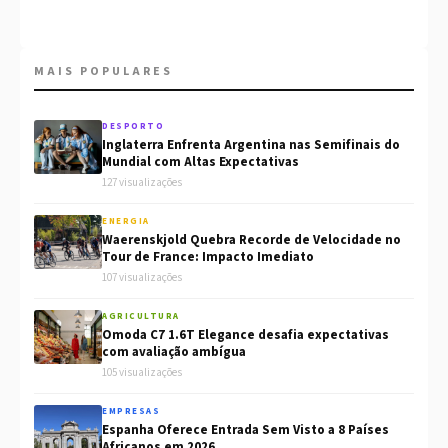
MAIS POPULARES
DESPORTO
Inglaterra Enfrenta Argentina nas Semifinais do
Mundial com Altas Expectativas
127 visualizações
ENERGIA
Waerenskjold Quebra Recorde de Velocidade no
Tour de France: Impacto Imediato
107 visualizações
AGRICULTURA
Omoda C7 1.6T Elegance desafia expectativas
com avaliação ambígua
105 visualizações
EMPRESAS
Espanha Oferece Entrada Sem Visto a 8 Países
Africanos em 2026