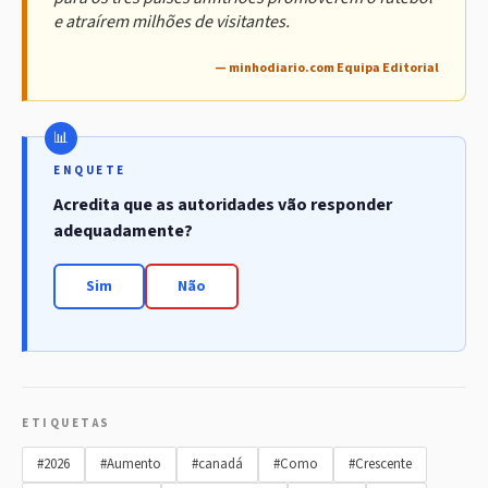
e atraírem milhões de visitantes.
— minhodiario.com Equipa Editorial
ENQUETE
Acredita que as autoridades vão responder
adequadamente?
Sim
Não
ETIQUETAS
#2026
#Aumento
#canadá
#Como
#Crescente