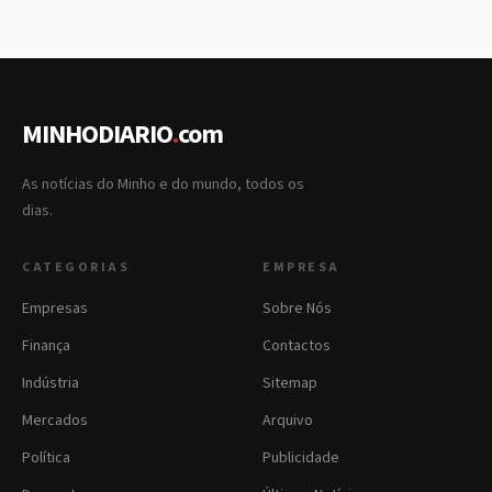
MINHODIARIO
.
com
As notícias do Minho e do mundo, todos os
dias.
CATEGORIAS
EMPRESA
Empresas
Sobre Nós
Finança
Contactos
Indústria
Sitemap
Mercados
Arquivo
Política
Publicidade