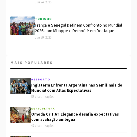
Jun 24, 2026
TURISMO
França e Senegal Definem Confronto no Mundial
2026 com Mbappé e Dembélé em Destaque
Jun 20, 2026
MAIS POPULARES
DESPORTO
Inglaterra Enfrenta Argentina nas Semifinais do
Mundial com Altas Expectativas
56 visualizações
AGRICULTURA
Omoda C7 1.6T Elegance desafia expectativas
com avaliação ambígua
47 visualizações