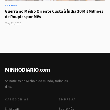
EUROPA
Guerra no Médio Oriente Custa à Índia 30 Mil Milhões
de Roupias por Mês
May 12, 2026
MINHODIARIO
.
com
As notícias do Minho e do mundo, todos os
dias.
CATEGORIAS
EMPRESA
Empresas
Sobre Nós