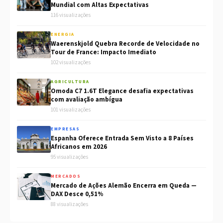
Mundial com Altas Expectativas
116 visualizações
ENERGIA
Waerenskjold Quebra Recorde de Velocidade no
Tour de France: Impacto Imediato
102 visualizações
AGRICULTURA
Omoda C7 1.6T Elegance desafia expectativas
com avaliação ambígua
101 visualizações
EMPRESAS
Espanha Oferece Entrada Sem Visto a 8 Países
Africanos em 2026
95 visualizações
MERCADOS
Mercado de Ações Alemão Encerra em Queda —
DAX Desce 0,51%
88 visualizações