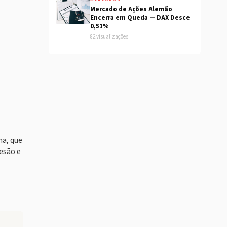
Mercado de Ações Alemão
Encerra em Queda — DAX Desce
0,51%
82 visualizações
ha, que
esão e