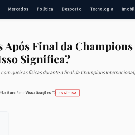
Mercados
Política
Desporto
Tecnologia
Imobil
s Após Final da Champions
sso Significa?
 com queixas físicas durante a final da Champions Internacional,
26
Leitura
3 min
Visualizações
70
POLÍTICA