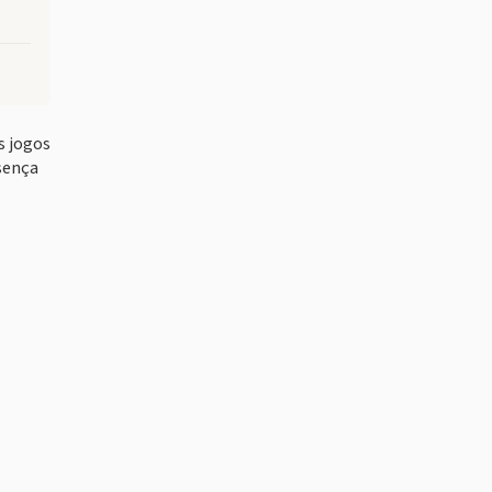
s jogos
sença