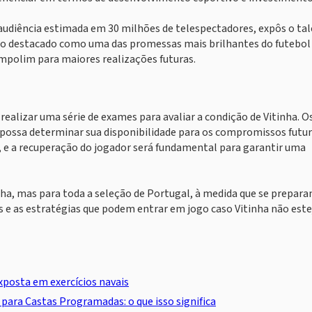
a audiência estimada em 30 milhões de telespectadores, expôs o ta
ido destacado como uma das promessas mais brilhantes do futebol 
mpolim para maiores realizações futuras.
ealizar uma série de exames para avaliar a condição de Vitinha. O
ossa determinar sua disponibilidade para os compromissos futur
, e a recuperação do jogador será fundamental para garantir uma
nha, mas para toda a seleção de Portugal, à medida que se prepar
s e as estratégias que podem entrar em jogo caso Vitinha não este
xposta em exercícios navais
para Castas Programadas: o que isso significa