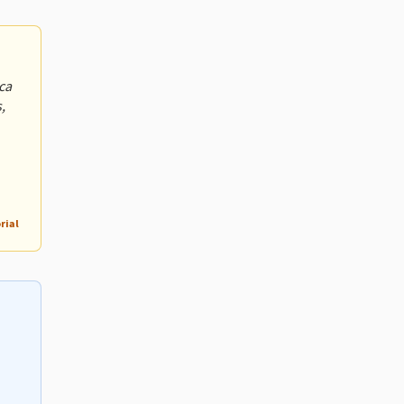
ca
,
rial