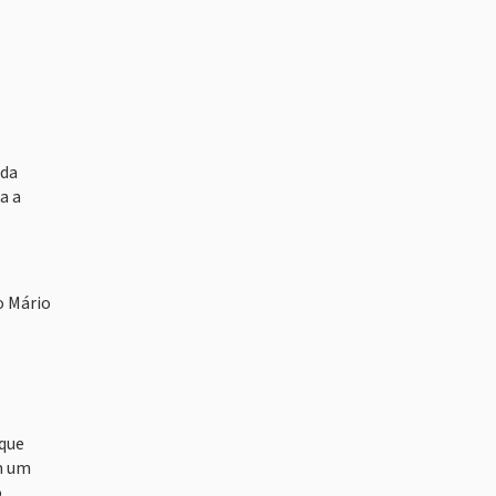
ida
a a
o Mário
 que
m um
.