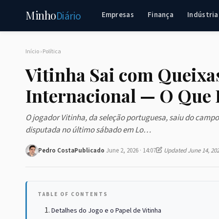
Minho
Diário
Empresas
Finança
Indústria
Início
›
Política
Vitinha Sai com Queixa
Internacional — O Que I
O jogador Vitinha, da seleção portuguesa, saiu do campo
disputada no último sábado em Lo…
Pedro Costa
Publicado
June 2, 2026 · 14:07
Updated June 14, 20
TABLE OF CONTENTS
Detalhes do Jogo e o Papel de Vitinha