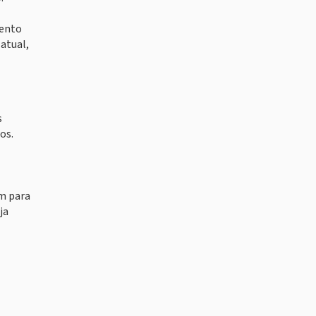
lento
atual,
s
os.
am para
ja