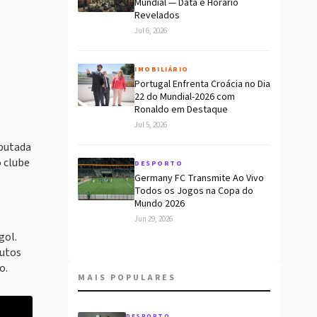
Mundial — Data e Horário
Revelados
Jul 6, 2026
IMOBILIÁRIO
Portugal Enfrenta Croácia no Dia
22 do Mundial-2026 com
Ronaldo em Destaque
Jul 5, 2026
sputada
o clube
DESPORTO
Germany FC Transmite Ao Vivo
Todos os Jogos na Copa do
Mundo 2026
Jun 29, 2026
gol.
nutos
o.
MAIS POPULARES
DESPORTO