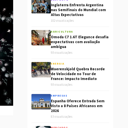
Inglaterra Enfrenta Argentina
nas Semifinais do Mundial com
Altas Expectativas
102 visualizações
AGRICULTURA
Omoda C7 1.6T Elegance desafia
expectativas com avaliação
ambígua
93 visualizações
ENERGIA
Waerenskjold Quebra Recorde
de Velocidade no Tour de
France: Impacto Imediato
93 visualizações
EMPRESAS
Espanha Oferece Entrada Sem
Visto a 8 Países Africanos em
2026
83 visualizações
MERCADOS