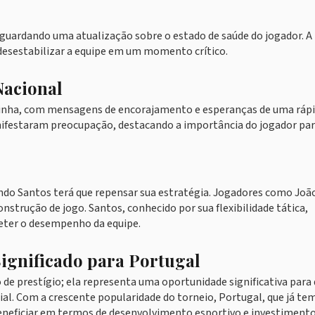
guardando uma atualização sobre o estado de saúde do jogador. A
desestabilizar a equipe em um momento crítico.
Nacional
itinha, com mensagens de encorajamento e esperanças de uma ráp
nifestaram preocupação, destacando a importância do jogador par
ando Santos terá que repensar sua estratégia. Jogadores como Joã
strução de jogo. Santos, conhecido por sua flexibilidade tática,
eter o desempenho da equipe.
ignificado para Portugal
e prestígio; ela representa uma oportunidade significativa para
al. Com a crescente popularidade do torneio, Portugal, que já te
beneficiar em termos de desenvolvimento esportivo e investimento