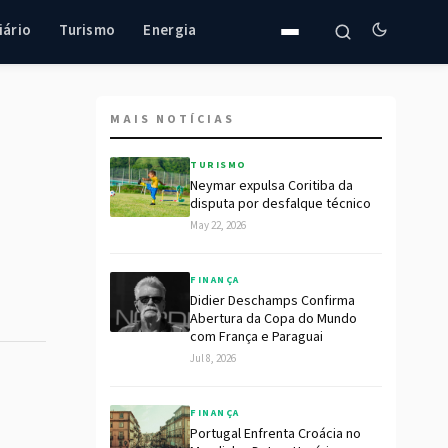
iário
Turismo
Energia
MAIS NOTÍCIAS
TURISMO
Neymar expulsa Coritiba da
disputa por desfalque técnico
May 22, 2026
FINANÇA
Didier Deschamps Confirma
Abertura da Copa do Mundo
com França e Paraguai
Jul 8, 2026
FINANÇA
Portugal Enfrenta Croácia no