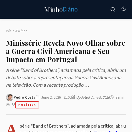
Diário
Minho
Início
›
Política
Minissérie Revela Novo Olhar sobre
a Guerra Civil Americana e Seu
Impacto em Portugal
A série "Band of Brothers", aclamada pela crítica, abriu um
debate sobre a representação da Guerra Civil Americana
na televisão. Com a recente produção …
Pedro Costa
June 2, 2026 · 21:00
Updated June 9, 2026
3 min
55
POLÍTICA
A
série "Band of Brothers", aclamada pela crítica, abriu