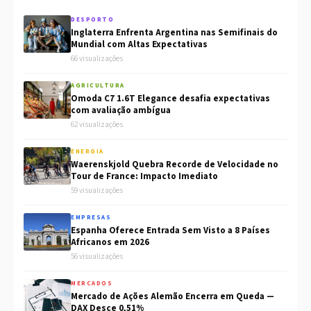
DESPORTO
Inglaterra Enfrenta Argentina nas Semifinais do
Mundial com Altas Expectativas
66 visualizações
AGRICULTURA
Omoda C7 1.6T Elegance desafia expectativas
com avaliação ambígua
62 visualizações
ENERGIA
Waerenskjold Quebra Recorde de Velocidade no
Tour de France: Impacto Imediato
59 visualizações
EMPRESAS
Espanha Oferece Entrada Sem Visto a 8 Países
Africanos em 2026
56 visualizações
MERCADOS
Mercado de Ações Alemão Encerra em Queda —
DAX Desce 0,51%