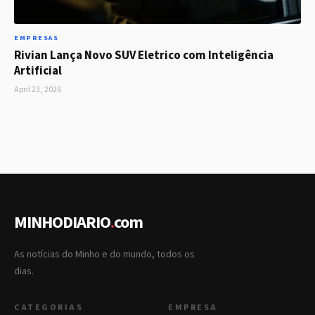
EMPRESAS
Rivian Lança Novo SUV Eletrico com Inteligência
Artificial
April 23, 2026
MINHODIARIO
.
com
As notícias do Minho e do mundo, todos os
dias.
CATEGORIAS
EMPRESA