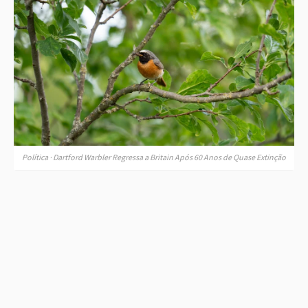
Política · Dartford Warbler Regressa a Britain Após 60 Anos de Quase Extinção