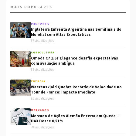
MAIS POPULARES
DESPORTO
Inglaterra Enfrenta Argentina nas Semifinais do
Mundial com Altas Expectativas
87 visualizações
AGRICULTURA
Omoda C7 1.6T Elegance desafia expectativas
com avaliação ambígua
83 visualizações
ENERGIA
Waerenskjold Quebra Recorde de Velocidade no
Tour de France: Impacto Imediato
81 visualizações
MERCADOS
Mercado de Ações Alemão Encerra em Queda —
DAX Desce 0,51%
78 visualizações