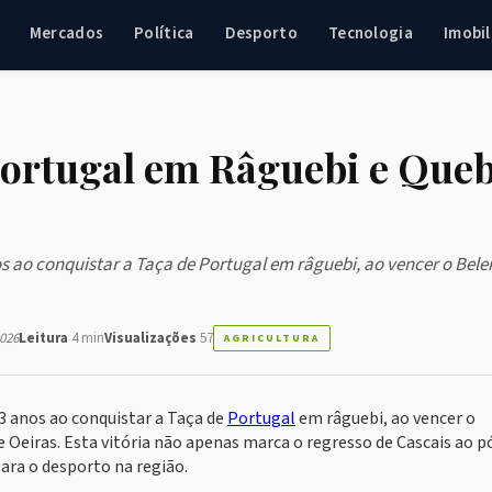
Mercados
Política
Desporto
Tecnologia
Imobil
Portugal em Râguebi e Que
 ao conquistar a Taça de Portugal em râguebi, ao vencer o Bel
026
Leitura
4 min
Visualizações
57
AGRICULTURA
3 anos ao conquistar a Taça de
Portugal
em râguebi, ao vencer o
 Oeiras. Esta vitória não apenas marca o regresso de Cascais ao p
ra o desporto na região.