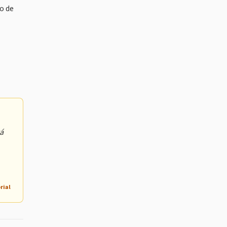
o de
rá
rial