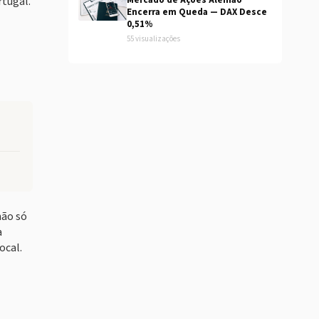
rtugal.
Mercado de Ações Alemão
Encerra em Queda — DAX Desce
0,51%
55 visualizações
não só
a
ocal.