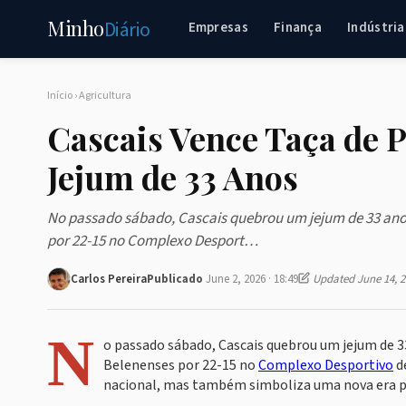
Minho
Diário
Empresas
Finança
Indústria
Início
›
Agricultura
Cascais Vence Taça de 
Jejum de 33 Anos
No passado sábado, Cascais quebrou um jejum de 33 anos
por 22-15 no Complexo Desport…
Carlos Pereira
Publicado
June 2, 2026 · 18:49
Updated June 14, 2
N
o passado sábado, Cascais quebrou um jejum de 3
Belenenses por 22-15 no
Complexo Desportivo
de
nacional, mas também simboliza uma nova era pa