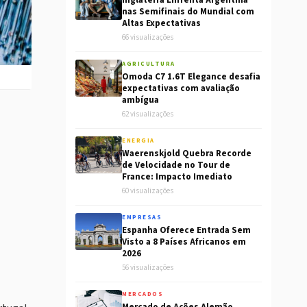
Inglaterra Enfrenta Argentina
nas Semifinais do Mundial com
Altas Expectativas
66 visualizações
AGRICULTURA
Omoda C7 1.6T Elegance desafia
expectativas com avaliação
ambígua
62 visualizações
ENERGIA
Waerenskjold Quebra Recorde
de Velocidade no Tour de
France: Impacto Imediato
60 visualizações
EMPRESAS
Espanha Oferece Entrada Sem
Visto a 8 Países Africanos em
2026
56 visualizações
MERCADOS