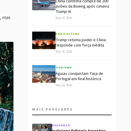
China confirma compra de 200
aviões da Boeing após cimeira
Trump-Xi
o, mas
May 24, 2026
AGRICULTURA
Trump retoma poder e China
responde com força inédita
May 24, 2026
TURISMO
Águias conquistam Taça de
Portugal em final histórica
May 22, 2026
MAIS POPULARES
DESPORTO