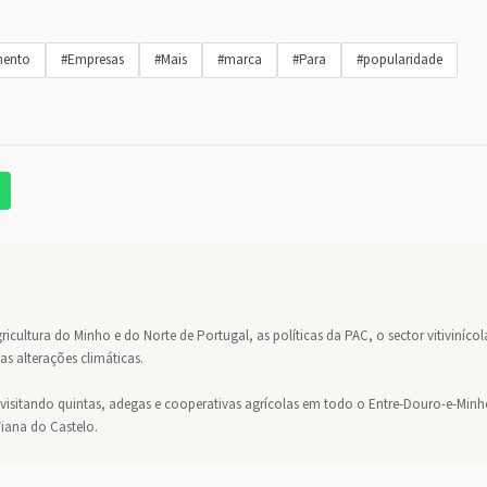
mento
#Empresas
#Mais
#marca
#Para
#popularidade
gricultura do Minho e do Norte de Portugal, as políticas da PAC, o sector vitivinícol
as alterações climáticas.
 visitando quintas, adegas e cooperativas agrícolas em todo o Entre-Douro-e-Minh
Viana do Castelo.