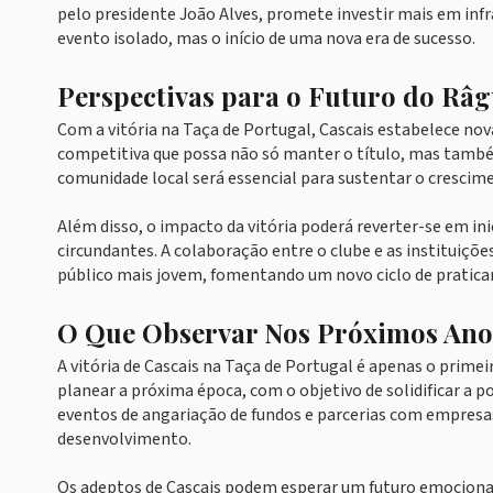
pelo presidente João Alves, promete investir mais em infr
evento isolado, mas o início de uma nova era de sucesso.
Perspectivas para o Futuro do Râg
Com a vitória na Taça de Portugal, Cascais estabelece no
competitiva que possa não só manter o título, mas també
comunidade local será essencial para sustentar o crescime
Além disso, o impacto da vitória poderá reverter-se em i
circundantes. A colaboração entre o clube e as instituiç
público mais jovem, fomentando um novo ciclo de pratica
O Que Observar Nos Próximos Ano
A vitória de Cascais na Taça de Portugal é apenas o prime
planear a próxima época, com o objetivo de solidificar a p
eventos de angariação de fundos e parcerias com empresas 
desenvolvimento.
Os adeptos de Cascais podem esperar um futuro emociona