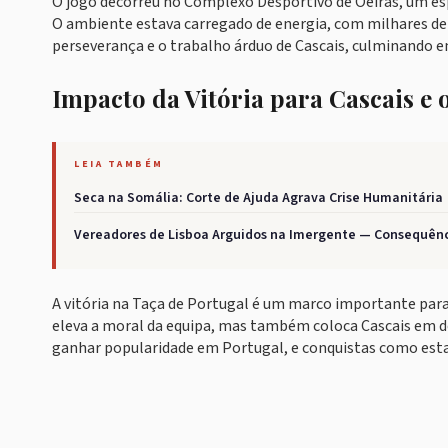
O jogo decorreu no Complexo Desportivo de Oeiras, um es
O ambiente estava carregado de energia, com milhares de
perseverança e o trabalho árduo de Cascais, culminando e
Impacto da Vitória para Cascais e
LEIA TAMBÉM
Seca na Somália: Corte de Ajuda Agrava Crise Humanitária
Vereadores de Lisboa Arguidos na Imergente — Consequênc
A vitória na Taça de Portugal é um marco importante para 
eleva a moral da equipa, mas também coloca Cascais em d
ganhar popularidade em Portugal, e conquistas como esta 