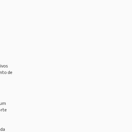
ivos
ento de
 um
orte
ada