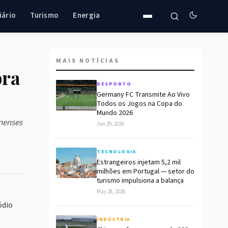
iário
Turismo
Energia
MAIS NOTÍCIAS
bra
DESPORTO
Germany FC Transmite Ao Vivo
Todos os Jogos na Copa do
Mundo 2026
enenses
Jun 29, 2026
TECNOLOGIA
Estrangeiros injetam 5,2 mil
milhões em Portugal — setor do
turismo impulsiona a balança
May 28, 2026
ódio
INDÚSTRIA