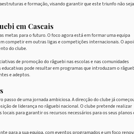
aestruturas e formação, visando garantir que este triunfo não sej
uebi em Cascais
vas metas para o futuro. O foco agora está em formar uma equipa
m competir em outras ligas e competições internacionais. O apoi
nto do clube.
niciativas de promoção do râguebi nas escolas e nas comunidades
ões educativas pode resultar em programas que introduzam o râgue
ntes e adeptos.
s
iro passo de uma jornada ambiciosa. A direcção do clube já começo
osição de liderança no râguebi nacional. O clube pretende realizar
locais para garantir os recursos necessários para os seus planos 
nte para a sua equipa, com eventos programados e um foco reno