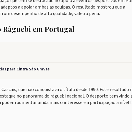
paço que tem se destacado no apoio a eventos desportivos em Po
 adeptos a apoiar ambas as equipas. O resultado mostrou que a
m um desempenho de alta qualidade, valeu a pena.
 o Râguebi em Portugal
ias para Cintra São Graves
Cascais, que não conquistava o título desde 1990. Este resultado 
estaque no panorama do râguebi nacional. O desporto tem vindo 
podem aumentar ainda mais o interesse e a participação a nível l