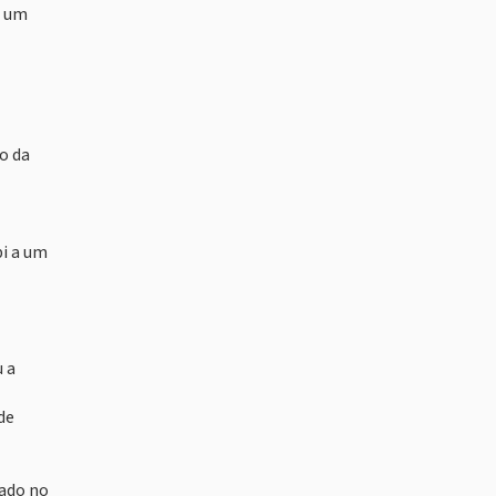
a um
o da
bi a um
u a
de
vado no