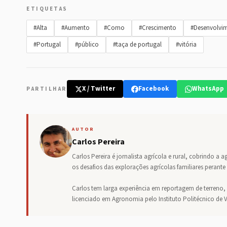
ETIQUETAS
#Alta
#Aumento
#Como
#Crescimento
#Desenvolvi
#Portugal
#público
#taça de portugal
#vitória
X / Twitter
Facebook
WhatsApp
PARTILHAR
AUTOR
Carlos Pereira
Carlos Pereira é jornalista agrícola e rural, cobrindo a a
os desafios das explorações agrícolas familiares perante 
Carlos tem larga experiência em reportagem de terreno,
licenciado em Agronomia pelo Instituto Politécnico de 