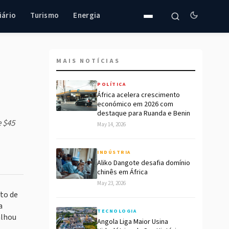
iário
Turismo
Energia
MAIS NOTÍCIAS
POLÍTICA
África acelera crescimento
económico em 2026 com
destaque para Ruanda e Benin
e $45
May 14, 2026
INDÚSTRIA
Aliko Dangote desafia domínio
chinês em África
May 23, 2026
to de
a
TECNOLOGIA
alhou
Angola Liga Maior Usina