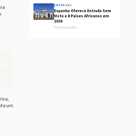
EMPRESAS
ara
Espanha Oferece Entrada Sem
m
Visto a 8 Países Africanos em
2026
74 visualizações
rica,
enta um