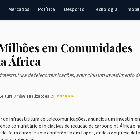
Mercados
Política
Desporto
Tecnologia
Imobil
5 Milhões em Comunidades
a África
infraestrutura de telecomunicações, anunciou um investimento d
Leitura
3 min
Visualizações
59
ENERGIA
r de infraestrutura de telecomunicações, anunciou um investimen
nto comunitário e iniciativas de redução de carbono na África e n
unda-feira durante uma conferência em Lagos, onde a empresa det
 meio ambiente.