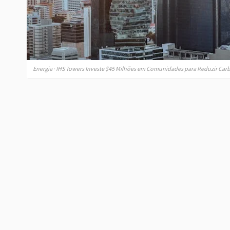
Energia · IHS Towers Investe $45 Milhões em Comunidades para Reduzir Carb