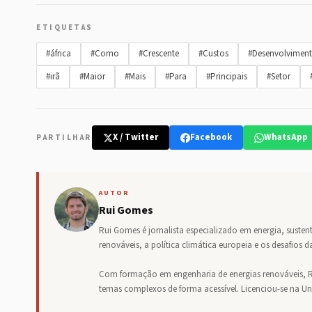
ETIQUETAS
#áfrica
#Como
#Crescente
#Custos
#Desenvolvimen
#irã
#Maior
#Mais
#Para
#Principais
#Setor
X / Twitter
Facebook
WhatsApp
PARTILHAR
AUTOR
Rui Gomes
Rui Gomes é jornalista especializado em energia, sustent
renováveis, a política climática europeia e os desafios
Com formação em engenharia de energias renováveis, R
temas complexos de forma acessível. Licenciou-se na U