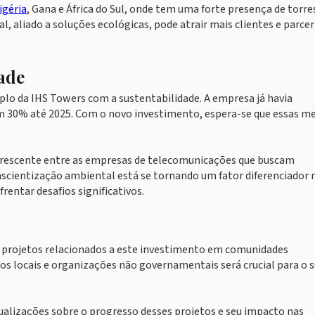
igéria
, Gana e África do Sul, onde tem uma forte presença de torre
, aliado a soluções ecológicas, pode atrair mais clientes e parcer
ade
o da IHS Towers com a sustentabilidade. A empresa já havia
m 30% até 2025. Com o novo investimento, espera-se que essas m
 crescente entre as empresas de telecomunicações que buscam
nscientização ambiental está se tornando um fator diferenciador 
entar desafios significativos.
s projetos relacionados a este investimento em comunidades
s locais e organizações não governamentais será crucial para o 
alizações sobre o progresso desses projetos e seu impacto nas