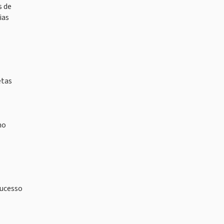
s de
ias
etas
no
sucesso