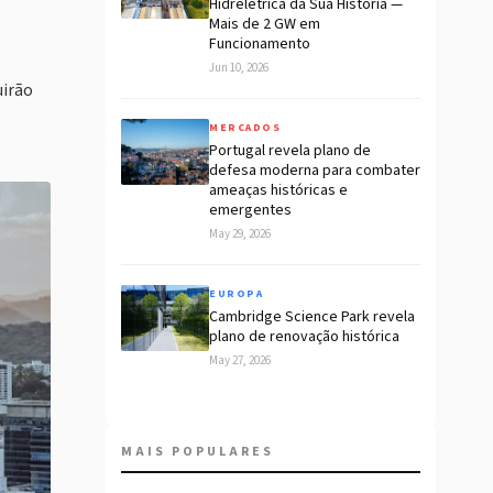
Hidrelétrica da Sua História —
Mais de 2 GW em
Funcionamento
Jun 10, 2026
uirão
MERCADOS
Portugal revela plano de
defesa moderna para combater
ameaças históricas e
emergentes
May 29, 2026
EUROPA
Cambridge Science Park revela
plano de renovação histórica
May 27, 2026
MAIS POPULARES