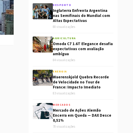
DESPORTO
Inglaterra Enfrenta Argentina
nas Semifinais do Mundial com
Altas Expectativas
88 visualizações
AGRICULTURA
Omoda C7 1.6T Elegance desafia
expectativas com avaliação
ambígua
84 visualizações
ENERGIA
Waerenskjold Quebra Recorde
de Velocidade no Tour de
France: Impacto Imediato
83 visualizações
MERCADOS
Mercado de Ações Alemão
Encerra em Queda — DAX Desce
0,51%
78 visualizações