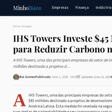
Minho
Diário
Empresas
Finança
Indústria
Início
›
Energia
IHS Towers Investe $4
para Reduzir Carbono n
A IHS Towers, uma das principais empresas do setor de 
milhões destinado a projetos d…
Rui Gomes
Publicado
June 1, 2026 · 14:35
Updated June 21, 2026
A
IHS Towers, uma das principais empresas do seto
$45 milhões destinado a projetos de desenvolvime
América Latina. Esta medida foi revelada na seg
suas metas de sustentabilidade e seu compromisso com o