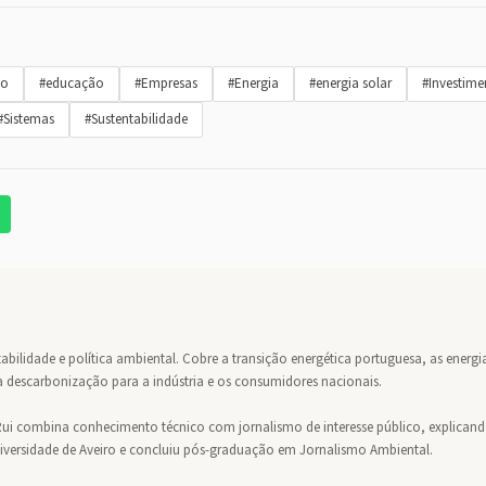
to
#educação
#Empresas
#Energia
#energia solar
#Investime
#Sistemas
#Sustentabilidade
abilidade e política ambiental. Cobre a transição energética portuguesa, as energi
 da descarbonização para a indústria e os consumidores nacionais.
ui combina conhecimento técnico com jornalismo de interesse público, explican
niversidade de Aveiro e concluiu pós-graduação em Jornalismo Ambiental.