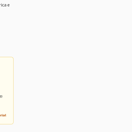
ica e
om
rial