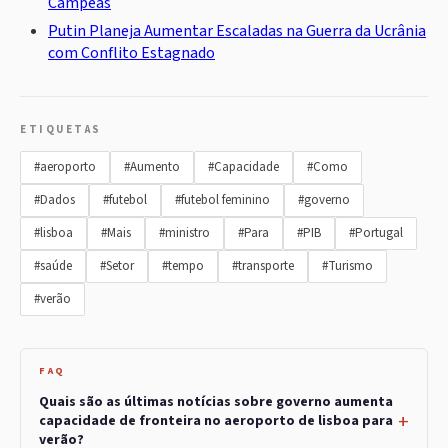
Campeãs
Putin Planeja Aumentar Escaladas na Guerra da Ucrânia
com Conflito Estagnado
ETIQUETAS
#aeroporto
#Aumento
#Capacidade
#Como
#Dados
#futebol
#futebol feminino
#governo
#lisboa
#Mais
#ministro
#Para
#PIB
#Portugal
#saúde
#Setor
#tempo
#transporte
#Turismo
#verão
FAQ
Quais são as últimas notícias sobre governo aumenta
capacidade de fronteira no aeroporto de lisboa para
verão?