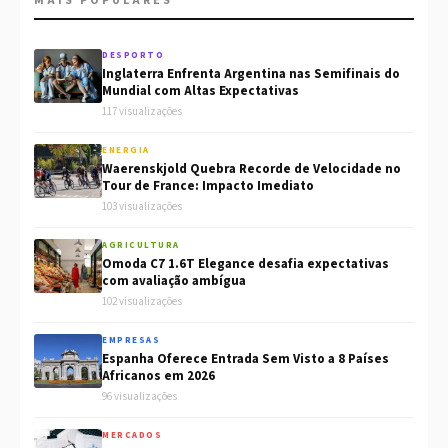
MAIS POPULARES
DESPORTO
Inglaterra Enfrenta Argentina nas Semifinais do
Mundial com Altas Expectativas
117 visualizações
ENERGIA
Waerenskjold Quebra Recorde de Velocidade no
Tour de France: Impacto Imediato
103 visualizações
AGRICULTURA
Omoda C7 1.6T Elegance desafia expectativas
com avaliação ambígua
102 visualizações
EMPRESAS
Espanha Oferece Entrada Sem Visto a 8 Países
Africanos em 2026
96 visualizações
MERCADOS