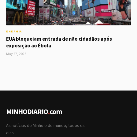
ENERGIA
EUA bloqueiam entrada de não cidadãos após
exposição ao Ébola
May 27, 2026
MINHODIARIO
.
com
As notícias do Minho e do mundo, todos os
dias.