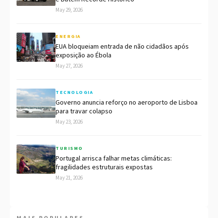
May 29, 2026
ENERGIA
EUA bloqueiam entrada de não cidadãos após
exposição ao Ébola
May 27, 2026
TECNOLOGIA
Governo anuncia reforço no aeroporto de Lisboa
para travar colapso
May 23, 2026
TURISMO
Portugal arrisca falhar metas climáticas:
fragilidades estruturais expostas
May 21, 2026