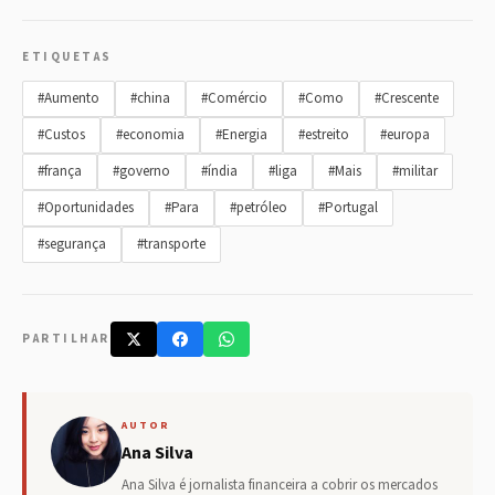
ETIQUETAS
#Aumento
#china
#Comércio
#Como
#Crescente
#Custos
#economia
#Energia
#estreito
#europa
#frança
#governo
#índia
#liga
#Mais
#militar
#Oportunidades
#Para
#petróleo
#Portugal
#segurança
#transporte
PARTILHAR
AUTOR
Ana Silva
Ana Silva é jornalista financeira a cobrir os mercados