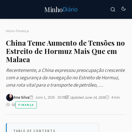
Diário
Minho
Início
›
Finança
China Teme Aumento de Tensões no
Estreito de Hormuz Mais Que em
Malaca
Recentemente, a China expressou preocupação crescente
com a segurança da navegação no Estreito de Hormuz,
uma rota vital para o transporte de petróleo, …
Ana Silva
June 1, 2026 · 20:09
Updated June 14, 2026
4 min
68
FINANÇA
TABLE OF CONTENTS