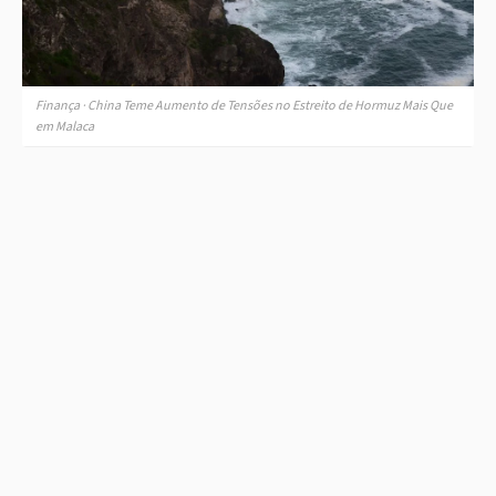
Finança · China Teme Aumento de Tensões no Estreito de Hormuz Mais Que
em Malaca