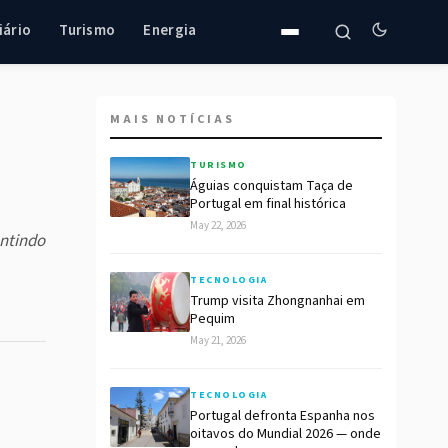
iário
Turismo
Energia
MAIS NOTÍCIAS
TURISMO
Águias conquistam Taça de
Portugal em final histórica
May 22, 2026
antindo
TECNOLOGIA
Trump visita Zhongnanhai em
Pequim
May 21, 2026
TECNOLOGIA
Portugal defronta Espanha nos
oitavos do Mundial 2026 — onde