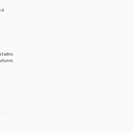
 a
Estados
futuros