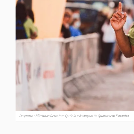
Desporto · Blitzboks Derrotam Quénia e Avançam às Quartas em Espanha