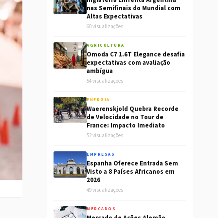
Inglaterra Enfrenta Argentina
nas Semifinais do Mundial com
Altas Expectativas
60 visualizações
AGRICULTURA
Omoda C7 1.6T Elegance desafia
expectativas com avaliação
ambígua
54 visualizações
ENERGIA
Waerenskjold Quebra Recorde
de Velocidade no Tour de
France: Impacto Imediato
52 visualizações
EMPRESAS
Espanha Oferece Entrada Sem
Visto a 8 Países Africanos em
2026
49 visualizações
MERCADOS