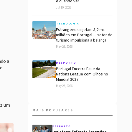
e quando ver
Jul 10, 2026
TECNOLOGIA
Estrangeiros injetam 5,2 mil
milhões em Portugal — setor do
turismo impulsiona a balança
May 28, 2026
ndo a
DESPORTO
 e
Portugal Encerra Fase da
Nations League com Olhos no
Mundial 2027
May 25, 2026
ks um
MAIS POPULARES
DESPORTO