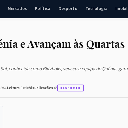
Mercados
Política
Desporto
Tecnologia
Imobil
énia e Avançam às Quartas
o Sul, conhecida como Blitzboks, venceu a equipa do Quénia, gar
 2026
Leitura
3 min
Visualizações
65
DESPORTO