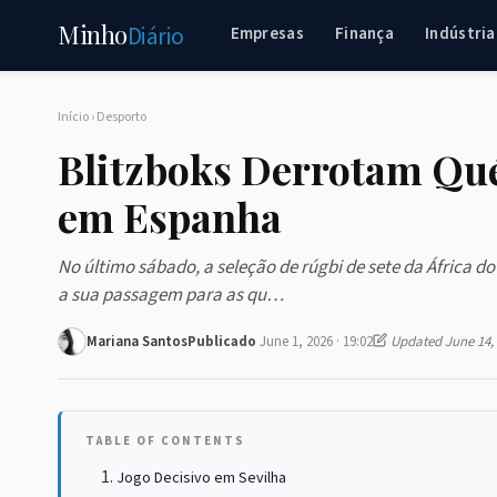
Minho
Diário
Empresas
Finança
Indústria
Início
›
Desporto
Blitzboks Derrotam Qu
em Espanha
No último sábado, a seleção de rúgbi de sete da África d
a sua passagem para as qu…
Mariana Santos
Publicado
June 1, 2026 · 19:02
Updated June 14,
TABLE OF CONTENTS
Jogo Decisivo em Sevilha