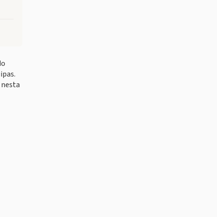
do
ipas.
s nesta