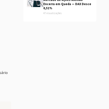
Mercado de Ações Alemão
Encerra em Queda — DAX Desce
0,51%
47 visualizações
sário