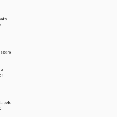
nato
o
 agora
 a
or
da pelo
o