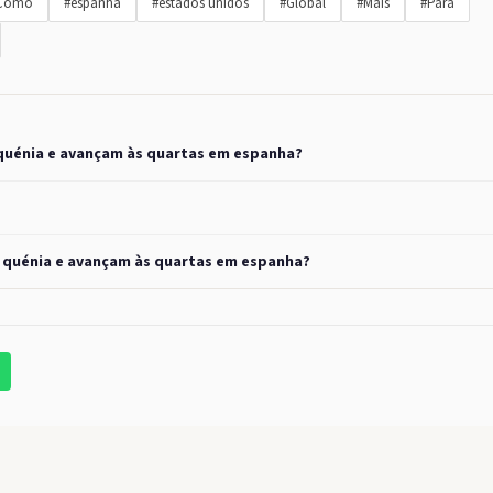
Como
#espanha
#estados unidos
#Global
#Mais
#Para
 quénia e avançam às quartas em espanha?
m quénia e avançam às quartas em espanha?