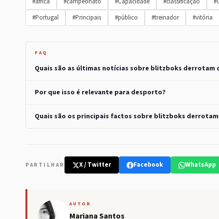
#áfrica
#campeonato
#Capacidade
#classificação
#
#Portugal
#Principais
#público
#treinador
#vitória
FAQ
Quais são as últimas notícias sobre blitzboks derrotam
Por que isso é relevante para desporto?
Quais são os principais factos sobre blitzboks derrota
X / Twitter
Facebook
WhatsApp
PARTILHAR
AUTOR
Mariana Santos