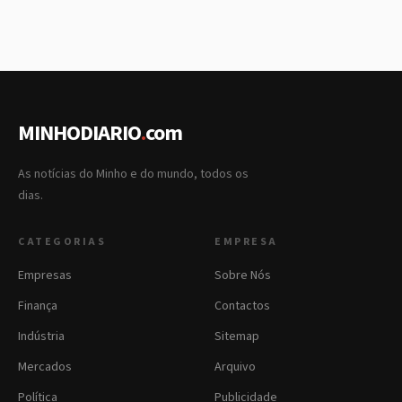
MINHODIARIO
.
com
As notícias do Minho e do mundo, todos os
dias.
CATEGORIAS
EMPRESA
Empresas
Sobre Nós
Finança
Contactos
Indústria
Sitemap
Mercados
Arquivo
Política
Publicidade