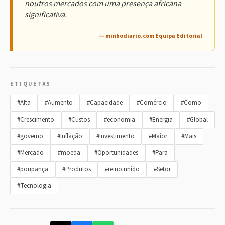
noutros mercados com uma presença africana
significativa.
— minhodiario.com Equipa Editorial
ETIQUETAS
#Alta
#Aumento
#Capacidade
#Comércio
#Como
#Crescimento
#Custos
#economia
#Energia
#Global
#governo
#Inflação
#Investimento
#Maior
#Mais
#Mercado
#moeda
#Oportunidades
#Para
#poupança
#Produtos
#reino unido
#Setor
#Tecnologia