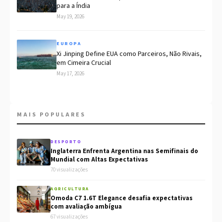
para a Índia
May 19, 2026
EUROPA
Xi Jinping Define EUA como Parceiros, Não Rivais,
em Cimeira Crucial
May 17, 2026
MAIS POPULARES
DESPORTO
Inglaterra Enfrenta Argentina nas Semifinais do
Mundial com Altas Expectativas
70 visualizações
AGRICULTURA
Omoda C7 1.6T Elegance desafia expectativas
com avaliação ambígua
67 visualizações