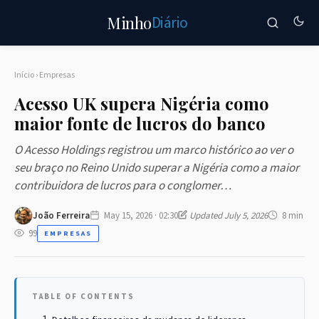
Diário
Minho
Início
›
Empresas
Acesso UK supera Nigéria como
maior fonte de lucros do banco
O Acesso Holdings registrou um marco histórico ao ver o
seu braço no Reino Unido superar a Nigéria como a maior
contribuidora de lucros para o conglomer…
João Ferreira
May 15, 2026 · 02:30
Updated July 5, 2026
8 min
99
EMPRESAS
TABLE OF CONTENTS