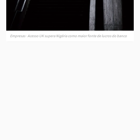
Empresas · Acesso UK supera Nigéria como maior fonte de lucros do banco