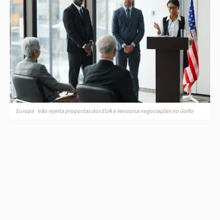
Europa · Irão rejeita propostas dos EUA e tensiona negociações no Golfo