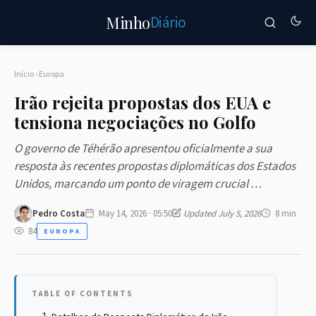
Diário
Minho
Início
›
Europa
Irão rejeita propostas dos EUA e
tensiona negociações no Golfo
O governo de Téhérão apresentou oficialmente a sua
resposta às recentes propostas diplomáticas dos Estados
Unidos, marcando um ponto de viragem crucial …
Pedro Costa
May 14, 2026 · 05:50
Updated July 5, 2026
8 min
84
EUROPA
TABLE OF CONTENTS