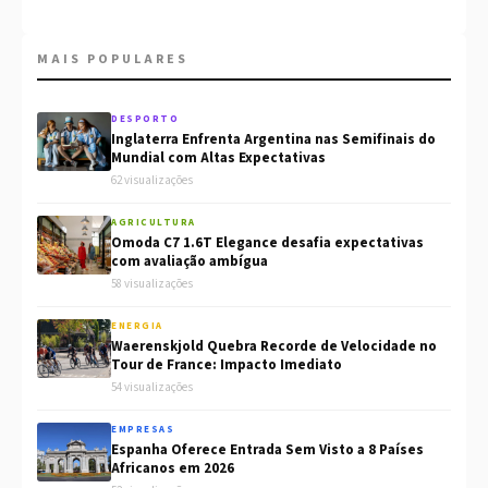
MAIS POPULARES
DESPORTO
Inglaterra Enfrenta Argentina nas Semifinais do
Mundial com Altas Expectativas
62 visualizações
AGRICULTURA
Omoda C7 1.6T Elegance desafia expectativas
com avaliação ambígua
58 visualizações
ENERGIA
Waerenskjold Quebra Recorde de Velocidade no
Tour de France: Impacto Imediato
54 visualizações
EMPRESAS
Espanha Oferece Entrada Sem Visto a 8 Países
Africanos em 2026