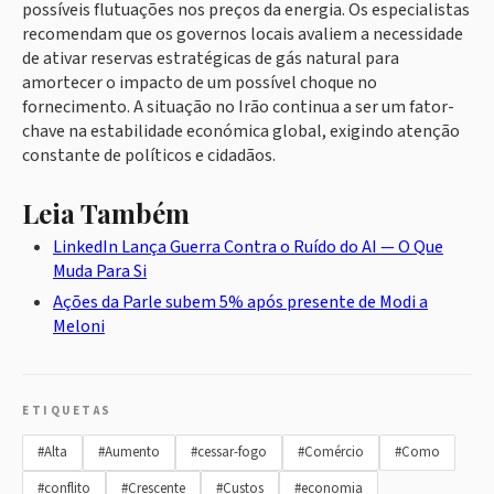
possíveis flutuações nos preços da energia. Os especialistas
recomendam que os governos locais avaliem a necessidade
de ativar reservas estratégicas de gás natural para
amortecer o impacto de um possível choque no
fornecimento. A situação no Irão continua a ser um fator-
chave na estabilidade económica global, exigindo atenção
constante de políticos e cidadãos.
Leia Também
LinkedIn Lança Guerra Contra o Ruído do AI — O Que
Muda Para Si
Ações da Parle subem 5% após presente de Modi a
Meloni
ETIQUETAS
#Alta
#Aumento
#cessar-fogo
#Comércio
#Como
#conflito
#Crescente
#Custos
#economia