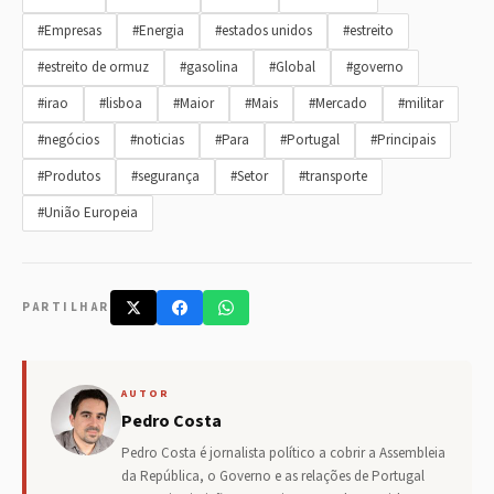
#Empresas
#Energia
#estados unidos
#estreito
#estreito de ormuz
#gasolina
#Global
#governo
#irao
#lisboa
#Maior
#Mais
#Mercado
#militar
#negócios
#noticias
#Para
#Portugal
#Principais
#Produtos
#segurança
#Setor
#transporte
#União Europeia
PARTILHAR
AUTOR
Pedro Costa
Pedro Costa é jornalista político a cobrir a Assembleia
da República, o Governo e as relações de Portugal