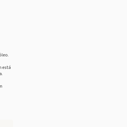
óleo.
m está
a.
em