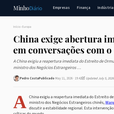
Minho
Diário
Empresas
Finança
Indústria
Início
›
Europa
China exige abertura i
em conversações com o 
A China exigiu a reapertura imediata do Estreito de Orm
ministro dos Negócios Estrangeiros …
Pedro Costa
Publicado
May 11, 2026 · 19:42
Updated July 5, 2026
A
China exigiu a reapertura imediata do Estreito 
ministro dos Negócios Estrangeiros chinês,
Wan
discutir a estabilidade regional. Esta intervenç
críticas do mundo.