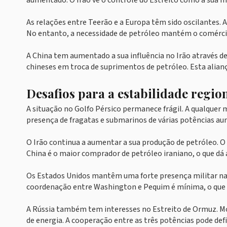
aumentado. O Irão vê o controle do Estreito como a sua m
As relações entre Teerão e a Europa têm sido oscilantes. 
No entanto, a necessidade de petróleo mantém o comércio a
A China tem aumentado a sua influência no Irão através d
chineses em troca de suprimentos de petróleo. Esta alianç
Desafios para a estabilidade regio
A situação no Golfo Pérsico permanece frágil. A qualque
presença de fragatas e submarinos de várias potências aum
O Irão continua a aumentar a sua produção de petróleo. O 
China é o maior comprador de petróleo iraniano, o que dá
Os Estados Unidos mantêm uma forte presença militar na 
coordenação entre Washington e Pequim é mínima, o que 
A Rússia também tem interesses no Estreito de Ormuz. M
de energia. A cooperação entre as três potências pode defin