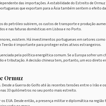
dependente das importações. A estabilidade do Estreito de Ormuz
 portuguesas que exportam para a Ásia também sentem o efeito da
reços do petróleo subirem, os custos de transporte e produção aum
os e nas faturas domésticas em Lisboa e no Porto.
menores, existem. Há investimentos portugueses em setores como
em Teerão é importante para proteger estes ativos estrangeiros.
luenciada pela política energética comum. Se a Europa sofrer um 
sídio e tributação. A decisão chinesa tem, portanto, um eco direto 
 de Ormuz
 Desde a Guerra do Golfo até às recentes tensões entre o Irão e o
penas 33 quilómetros no seu ponto mais estreito.
 os EUA. Desde então, a presença militar e diplomática na região