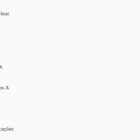
lear.
A
os. A
rtações