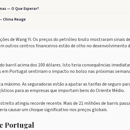
anas — O Que Esperar?
 — China Reage
ções de Wang Yi. Os preços do petróleo bruto mostraram sinais d
 em outros centros financeiros estão de olho no desenvolvimento 
o barril acima dos 100 dólares. Isto teria consequências imediata
res em Portugal sentiriam o impacto no bolso nas próximas semana
 máximo. As seguradoras estão a ajustar as tarifas de seguro par
gísticos para as empresas que importam bens do Oriente Médio.
treito atingiu recorde recente. Mais de 21 milhões de barris pas
ria causar um choque significativo nos preços globais.
te Portugal