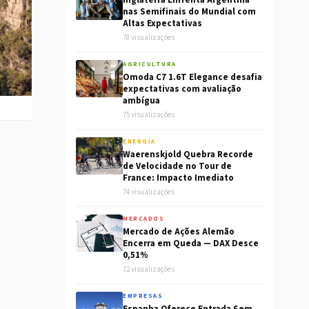
Inglaterra Enfrenta Argentina
nas Semifinais do Mundial com
Altas Expectativas
78 visualizações
AGRICULTURA
Omoda C7 1.6T Elegance desafia
expectativas com avaliação
ambígua
75 visualizações
ENERGIA
Waerenskjold Quebra Recorde
de Velocidade no Tour de
France: Impacto Imediato
74 visualizações
MERCADOS
Mercado de Ações Alemão
Encerra em Queda — DAX Desce
0,51%
72 visualizações
EMPRESAS