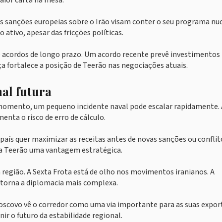
aior carta na mesa.
As sanções europeias sobre o Irão visam conter o seu programa nuc
tivo, apesar das fricções políticas.
e acordos de longo prazo. Um acordo recente prevê investimentos
a fortalece a posição de Teerão nas negociações atuais.
nal futura
r momento, um pequeno incidente naval pode escalar rapidamente. 
enta o risco de erro de cálculo.
país quer maximizar as receitas antes de novas sanções ou conflit
 a Teerão uma vantagem estratégica.
região. A Sexta Frota está de olho nos movimentos iranianos. A
torna a diplomacia mais complexa.
oscovo vê o corredor como uma via importante para as suas expo
ir o futuro da estabilidade regional.