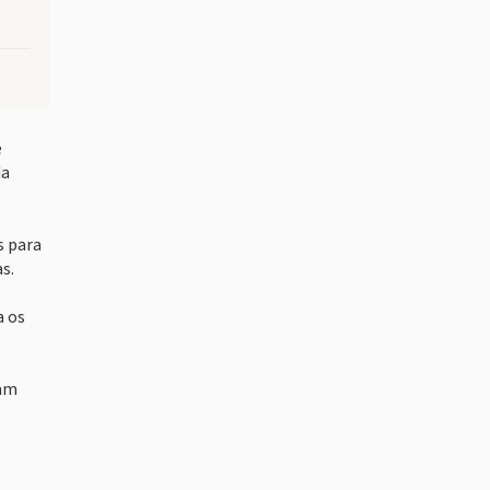
e
da
s para
s.
a os
sam