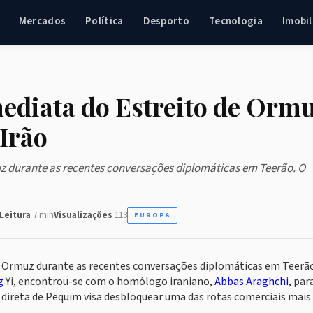
Mercados
Política
Desporto
Tecnologia
Imobil
mediata do Estreito de Orm
Irão
uz durante as recentes conversações diplomáticas em Teerão. O
Leitura
7 min
Visualizações
113
EUROPA
de Ormuz durante as recentes conversações diplomáticas em Teerão
g
Yi, encontrou-se com o homólogo iraniano,
Abbas Araghchi
, par
ão direta de Pequim visa desbloquear uma das rotas comerciais mais