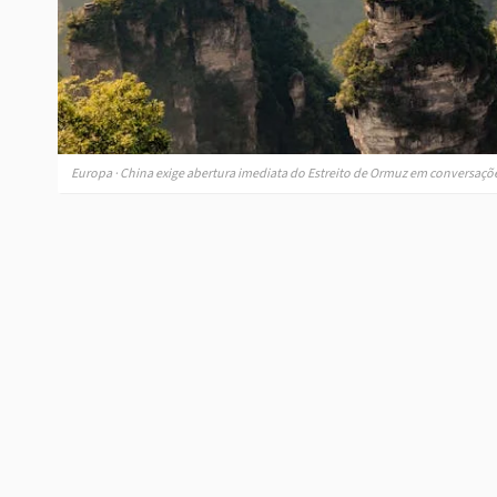
Europa · China exige abertura imediata do Estreito de Ormuz em conversaçõ