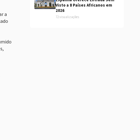
Espanha Oferece Entrada Sem
Visto a 8 Países Africanos em
2026
ar a
72 visualizações
cado
sumido
s,
e