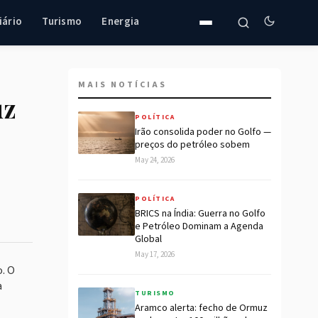
iário
Turismo
Energia
MAIS NOTÍCIAS
uz
POLÍTICA
Irão consolida poder no Golfo —
preços do petróleo sobem
May 24, 2026
POLÍTICA
BRICS na Índia: Guerra no Golfo
e Petróleo Dominam a Agenda
Global
May 17, 2026
. O
a
TURISMO
Aramco alerta: fecho de Ormuz