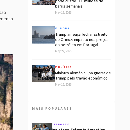
pode custar 100 milhões de
barris semanais
pso
May 17, 2026
camento
EUROPA
Trump ameaça fechar Estreito
de Ormuz: impacto nos preços
do petróleo em Portugal
May 27, 2026
POLÍTICA
Ministro alemão culpa guerra de
Trump pelo travão económico
May 12, 2026
MAIS POPULARES
DESPORTO