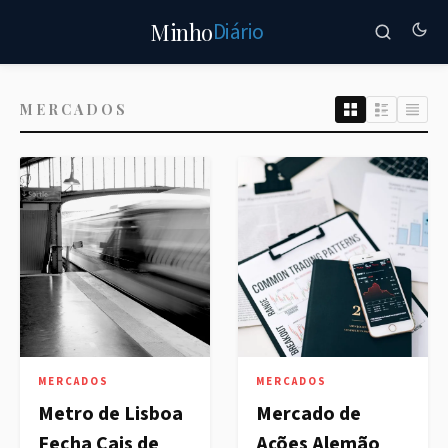
Diário
Minho
MERCADOS
MERCADOS
MERCADOS
Metro de Lisboa
Mercado de
Fecha Cais de
Ações Alemão