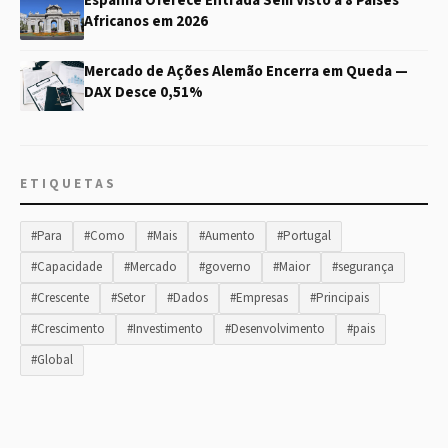
Espanha Oferece Entrada Sem Visto a 8 Países
Africanos em 2026
Mercado de Ações Alemão Encerra em Queda —
DAX Desce 0,51%
ETIQUETAS
#Para
#Como
#Mais
#Aumento
#Portugal
#Capacidade
#Mercado
#governo
#Maior
#segurança
#Crescente
#Setor
#Dados
#Empresas
#Principais
#Crescimento
#Investimento
#Desenvolvimento
#pais
#Global