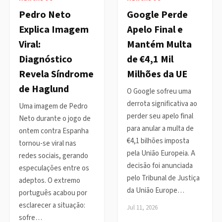
Pedro Neto
Google Perde
Explica Imagem
Apelo Final e
Viral:
Mantém Multa
Diagnóstico
de €4,1 Mil
Revela Síndrome
Milhões da UE
de Haglund
O Google sofreu uma
derrota significativa ao
Uma imagem de Pedro
perder seu apelo final
Neto durante o jogo de
para anular a multa de
ontem contra Espanha
€4,1 bilhões imposta
tornou-se viral nas
pela União Europeia. A
redes sociais, gerando
decisão foi anunciada
especulações entre os
pelo Tribunal de Justiça
adeptos. O extremo
da União Europe…
português acabou por
esclarecer a situação:
Jul 11, 2026
sofre…