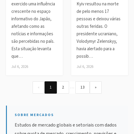
exercido uma influência
Kyiv resultou na morte
crescente no espaço
de pelo menos 17
informativo do Japão,
pessoas e deixou várias
afetando como as
outras feridas. O
notícias e informações
presidente ucraniano,
são percebidas no país.
Volodymyr Zelenskyy,
Esta situação levanta
havia alertado para a
que…
possib…
Jul 6, 2026
Jul 6, 2026
…
«
1
2
13
»
SOBRE MERCADOS
Estudos de mercado globais e setoriais com dados
sobre quota de mercado, crescimento, previsões e