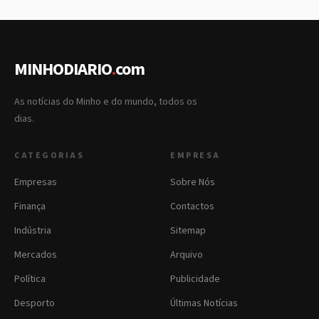
MINHODIARIO
.
com
As notícias do Minho e do mundo, todos os
dias.
CATEGORIAS
EMPRESA
Empresas
Sobre Nós
Finança
Contactos
Indústria
Sitemap
Mercados
Arquivo
Política
Publicidade
Desporto
Últimas Notícias